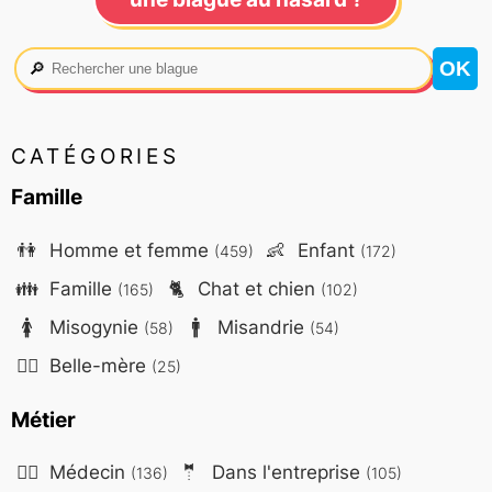
🔎
CATÉGORIES
Famille
👫
Homme et femme
👶
Enfant
(459)
(172)
👪
Famille
🐈
Chat et chien
(165)
(102)
🚺
Misogynie
🚹
Misandrie
(58)
(54)
🤷‍♀️
Belle-mère
(25)
Métier
👨‍⚕️
Médecin
🤵
Dans l'entreprise
(136)
(105)