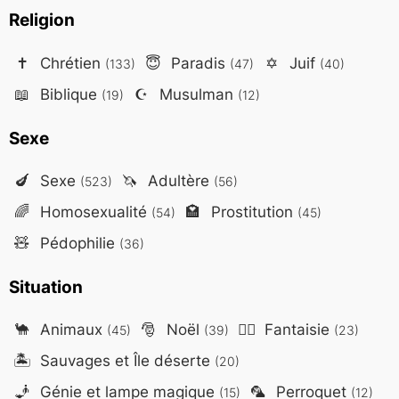
Religion
✝️
Chrétien
😇
Paradis
✡️
Juif
(133)
(47)
(40)
📖
Biblique
☪️
Musulman
(19)
(12)
Sexe
🍆
Sexe
🦄
Adultère
(523)
(56)
🌈
Homosexualité
🏩
Prostitution
(54)
(45)
🧸
Pédophilie
(36)
Situation
🐪
Animaux
🎅
Noël
🧙‍♂️
Fantaisie
(45)
(39)
(23)
🏝️
Sauvages et Île déserte
(20)
🧞
Génie et lampe magique
🦜
Perroquet
(15)
(12)