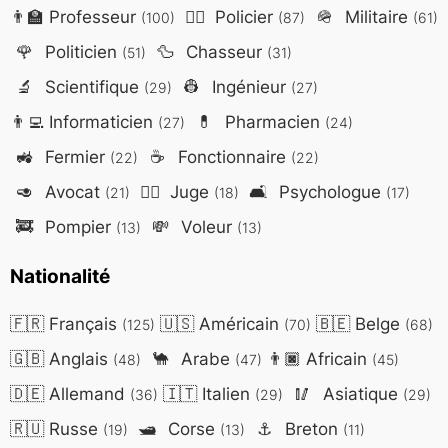
👨‍🏫
Professeur
👮‍♂️
Policier
🪖
Militaire
(100)
(87)
(61)
🌹
Politicien
🦆
Chasseur
(51)
(31)
🔬
Scientifique
👷
Ingénieur
(29)
(27)
👨‍💻
Informaticien
💊
Pharmacien
(27)
(24)
🚜
Fermier
☕
Fonctionnaire
(22)
(22)
🥑
Avocat
👨‍⚖️
Juge
🛋️
Psychologue
(21)
(18)
(17)
🚒
Pompier
💸
Voleur
(13)
(13)
Nationalité
🇫🇷
Français
🇺🇸
Américain
🇧🇪
Belge
(125)
(70)
(68)
🇬🇧
Anglais
🐪
Arabe
👨🏿
Africain
(48)
(47)
(45)
🇩🇪
Allemand
🇮🇹
Italien
🥢
Asiatique
(36)
(29)
(29)
🇷🇺
Russe
🛥️
Corse
⚓
Breton
(19)
(13)
(11)