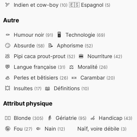
🏹
Indien et cow-boy
🇪🇸
Espagnol
(10)
(5)
Autre
⚰️
Humour noir
🖥️
Technologie
(91)
(69)
🙄
Absurde
📝
Aphorisme
(58)
(52)
💩
Pipi caca prout-prout
🍔
Nourriture
(52)
(42)
💬
Langue française
⚖️
Moralité
(31)
(26)
🦪
Perles et bêtisiers
🍬
Carambar
(26)
(20)
💥
Insultes
📖
Définitions
(17)
(10)
Attribut physique
👱‍♀️
Blonde
👵
Gériatrie
🦽
Handicap
(305)
(95)
(43)
🤪
Fou
🤏
Nain
Naïf, voire débile
(27)
(12)
(3)