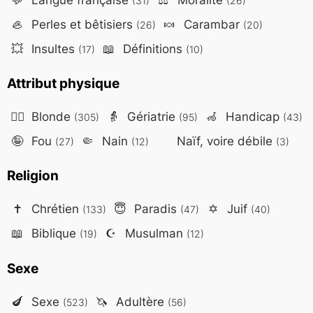
(31)
(26)
🦪
Perles et bêtisiers
🍬
Carambar
(26)
(20)
💥
Insultes
📖
Définitions
(17)
(10)
Attribut physique
👱‍♀️
Blonde
👵
Gériatrie
🦽
Handicap
(305)
(95)
(43)
🤪
Fou
🤏
Nain
Naïf, voire débile
(27)
(12)
(3)
Religion
✝️
Chrétien
😇
Paradis
✡️
Juif
(133)
(47)
(40)
📖
Biblique
☪️
Musulman
(19)
(12)
Sexe
🍆
Sexe
🦄
Adultère
(523)
(56)