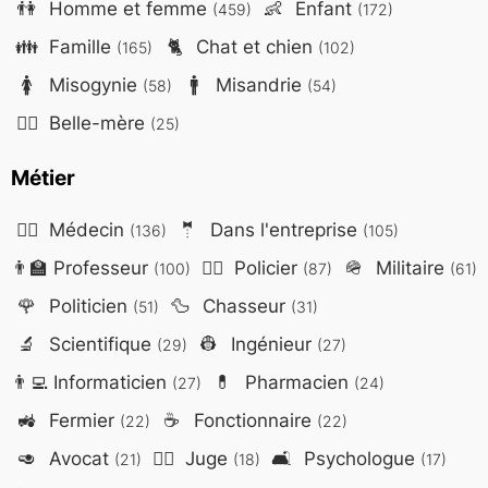
👫
Homme et femme
👶
Enfant
(459)
(172)
👪
Famille
🐈
Chat et chien
(165)
(102)
🚺
Misogynie
🚹
Misandrie
(58)
(54)
🤷‍♀️
Belle-mère
(25)
Métier
👨‍⚕️
Médecin
🤵
Dans l'entreprise
(136)
(105)
👨‍🏫
Professeur
👮‍♂️
Policier
🪖
Militaire
(100)
(87)
(61)
🌹
Politicien
🦆
Chasseur
(51)
(31)
🔬
Scientifique
👷
Ingénieur
(29)
(27)
👨‍💻
Informaticien
💊
Pharmacien
(27)
(24)
🚜
Fermier
☕
Fonctionnaire
(22)
(22)
🥑
Avocat
👨‍⚖️
Juge
🛋️
Psychologue
(21)
(18)
(17)