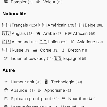
🚒
Pompier
💸
Voleur
(13)
(13)
Nationalité
🇫🇷
Français
🇺🇸
Américain
🇧🇪
Belge
(125)
(70)
(68)
🇬🇧
Anglais
🐪
Arabe
👨🏿
Africain
(48)
(47)
(45)
🇩🇪
Allemand
🇮🇹
Italien
🥢
Asiatique
(36)
(29)
(29)
🇷🇺
Russe
🛥️
Corse
⚓
Breton
(19)
(13)
(11)
🏹
Indien et cow-boy
🇪🇸
Espagnol
(10)
(5)
Autre
⚰️
Humour noir
🖥️
Technologie
(91)
(69)
🙄
Absurde
📝
Aphorisme
(58)
(52)
💩
Pipi caca prout-prout
🍔
Nourriture
(52)
(42)
💬
Langue française
⚖️
Moralité