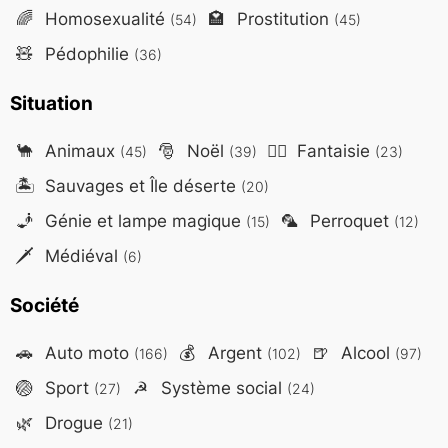
🌈
Homosexualité
🏩
Prostitution
(54)
(45)
🧸
Pédophilie
(36)
Situation
🐪
Animaux
🎅
Noël
🧙‍♂️
Fantaisie
(45)
(39)
(23)
🏝️
Sauvages et Île déserte
(20)
🧞
Génie et lampe magique
🦜
Perroquet
(15)
(12)
🗡️
Médiéval
(6)
Société
🚗
Auto moto
💰
Argent
🍺
Alcool
(166)
(102)
(97)
🏐
Sport
☭
Système social
(27)
(24)
🌿
Drogue
(21)