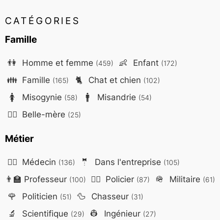
CATÉGORIES
Famille
👫
Homme et femme
👶
Enfant
(459)
(172)
👪
Famille
🐈
Chat et chien
(165)
(102)
🚺
Misogynie
🚹
Misandrie
(58)
(54)
🤷‍♀️
Belle-mère
(25)
Métier
👨‍⚕️
Médecin
🤵
Dans l'entreprise
(136)
(105)
👨‍🏫
Professeur
👮‍♂️
Policier
🪖
Militaire
(100)
(87)
(61)
🌹
Politicien
🦆
Chasseur
(51)
(31)
🔬
Scientifique
👷
Ingénieur
(29)
(27)