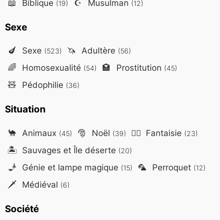
📖
Biblique
☪️
Musulman
(19)
(12)
Sexe
🍆
Sexe
🦄
Adultère
(523)
(56)
🌈
Homosexualité
🏩
Prostitution
(54)
(45)
🧸
Pédophilie
(36)
Situation
🐪
Animaux
🎅
Noël
🧙‍♂️
Fantaisie
(45)
(39)
(23)
🏝️
Sauvages et Île déserte
(20)
🧞
Génie et lampe magique
🦜
Perroquet
(15)
(12)
🗡️
Médiéval
(6)
Société