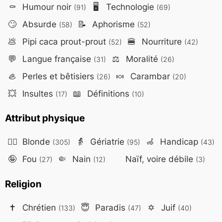
⚰️
Humour noir
🖥️
Technologie
(91)
(69)
🙄
Absurde
📝
Aphorisme
(58)
(52)
💩
Pipi caca prout-prout
🍔
Nourriture
(52)
(42)
💬
Langue française
⚖️
Moralité
(31)
(26)
🦪
Perles et bêtisiers
🍬
Carambar
(26)
(20)
💥
Insultes
📖
Définitions
(17)
(10)
Attribut physique
👱‍♀️
Blonde
👵
Gériatrie
🦽
Handicap
(305)
(95)
(43)
🤪
Fou
🤏
Nain
Naïf, voire débile
(27)
(12)
(3)
Religion
✝️
Chrétien
😇
Paradis
✡️
Juif
(133)
(47)
(40)