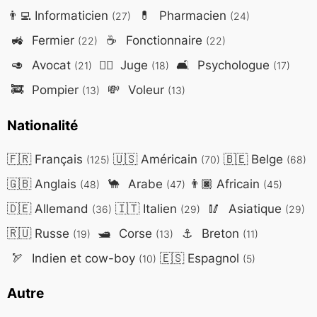
👨‍💻
Informaticien
💊
Pharmacien
(27)
(24)
🚜
Fermier
☕
Fonctionnaire
(22)
(22)
🥑
Avocat
👨‍⚖️
Juge
🛋️
Psychologue
(21)
(18)
(17)
🚒
Pompier
💸
Voleur
(13)
(13)
Nationalité
🇫🇷
Français
🇺🇸
Américain
🇧🇪
Belge
(125)
(70)
(68)
🇬🇧
Anglais
🐪
Arabe
👨🏿
Africain
(48)
(47)
(45)
🇩🇪
Allemand
🇮🇹
Italien
🥢
Asiatique
(36)
(29)
(29)
🇷🇺
Russe
🛥️
Corse
⚓
Breton
(19)
(13)
(11)
🏹
Indien et cow-boy
🇪🇸
Espagnol
(10)
(5)
Autre