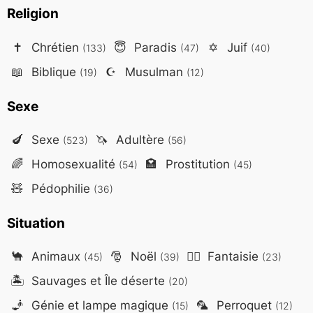
Religion
✝️
Chrétien
😇
Paradis
✡️
Juif
(133)
(47)
(40)
📖
Biblique
☪️
Musulman
(19)
(12)
Sexe
🍆
Sexe
🦄
Adultère
(523)
(56)
🌈
Homosexualité
🏩
Prostitution
(54)
(45)
🧸
Pédophilie
(36)
Situation
🐪
Animaux
🎅
Noël
🧙‍♂️
Fantaisie
(45)
(39)
(23)
🏝️
Sauvages et Île déserte
(20)
🧞
Génie et lampe magique
🦜
Perroquet
(15)
(12)