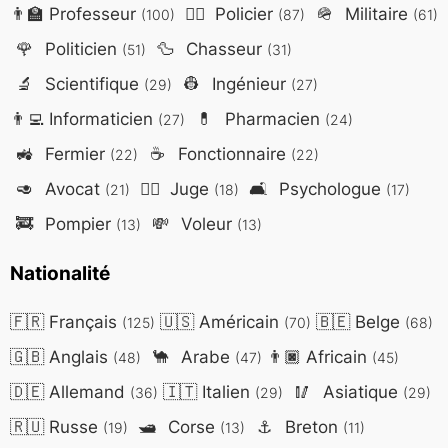
👨‍🏫
Professeur
👮‍♂️
Policier
🪖
Militaire
(100)
(87)
(61)
🌹
Politicien
🦆
Chasseur
(51)
(31)
🔬
Scientifique
👷
Ingénieur
(29)
(27)
👨‍💻
Informaticien
💊
Pharmacien
(27)
(24)
🚜
Fermier
☕
Fonctionnaire
(22)
(22)
🥑
Avocat
👨‍⚖️
Juge
🛋️
Psychologue
(21)
(18)
(17)
🚒
Pompier
💸
Voleur
(13)
(13)
Nationalité
🇫🇷
Français
🇺🇸
Américain
🇧🇪
Belge
(125)
(70)
(68)
🇬🇧
Anglais
🐪
Arabe
👨🏿
Africain
(48)
(47)
(45)
🇩🇪
Allemand
🇮🇹
Italien
🥢
Asiatique
(36)
(29)
(29)
🇷🇺
Russe
🛥️
Corse
⚓
Breton
(19)
(13)
(11)