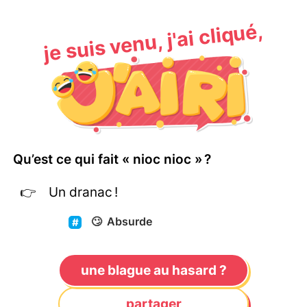
je suis venu, j'ai cliqué,
Qu’est ce qui fait « nioc nioc » ?
Un dranac !
🙄
Absurde
une blague au hasard ?
partager