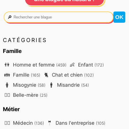
🔎
CATÉGORIES
Famille
👫
Homme et femme
👶
Enfant
(459)
(172)
👪
Famille
🐈
Chat et chien
(165)
(102)
🚺
Misogynie
🚹
Misandrie
(58)
(54)
🤷‍♀️
Belle-mère
(25)
Métier
👨‍⚕️
Médecin
🤵
Dans l'entreprise
(136)
(105)