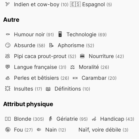
🏹
Indien et cow-boy
🇪🇸
Espagnol
(10)
(5)
Autre
⚰️
Humour noir
🖥️
Technologie
(91)
(69)
🙄
Absurde
📝
Aphorisme
(58)
(52)
💩
Pipi caca prout-prout
🍔
Nourriture
(52)
(42)
💬
Langue française
⚖️
Moralité
(31)
(26)
🦪
Perles et bêtisiers
🍬
Carambar
(26)
(20)
💥
Insultes
📖
Définitions
(17)
(10)
Attribut physique
👱‍♀️
Blonde
👵
Gériatrie
🦽
Handicap
(305)
(95)
(43)
🤪
Fou
🤏
Nain
Naïf, voire débile
(27)
(12)
(3)