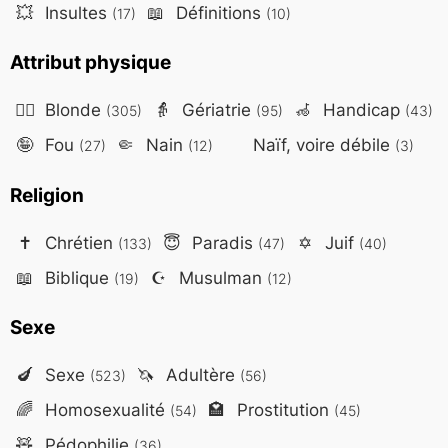
💥
Insultes
📖
Définitions
(17)
(10)
Attribut physique
👱‍♀️
Blonde
👵
Gériatrie
🦽
Handicap
(305)
(95)
(43)
🤪
Fou
🤏
Nain
Naïf, voire débile
(27)
(12)
(3)
Religion
✝️
Chrétien
😇
Paradis
✡️
Juif
(133)
(47)
(40)
📖
Biblique
☪️
Musulman
(19)
(12)
Sexe
🍆
Sexe
🦄
Adultère
(523)
(56)
🌈
Homosexualité
🏩
Prostitution
(54)
(45)
🧸
Pédophilie
(36)