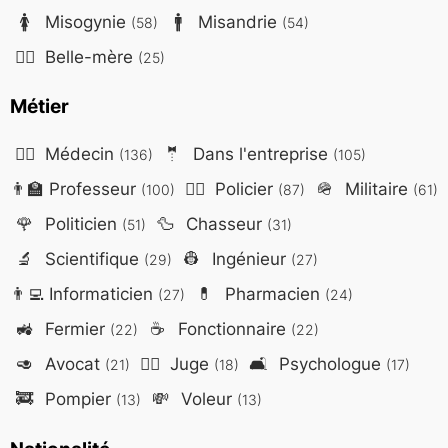
🚺
Misogynie
🚹
Misandrie
(58)
(54)
🤷‍♀️
Belle-mère
(25)
Métier
👨‍⚕️
Médecin
🤵
Dans l'entreprise
(136)
(105)
👨‍🏫
Professeur
👮‍♂️
Policier
🪖
Militaire
(100)
(87)
(61)
🌹
Politicien
🦆
Chasseur
(51)
(31)
🔬
Scientifique
👷
Ingénieur
(29)
(27)
👨‍💻
Informaticien
💊
Pharmacien
(27)
(24)
🚜
Fermier
☕
Fonctionnaire
(22)
(22)
🥑
Avocat
👨‍⚖️
Juge
🛋️
Psychologue
(21)
(18)
(17)
🚒
Pompier
💸
Voleur
(13)
(13)