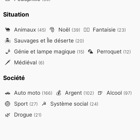
Situation
🐪
Animaux
🎅
Noël
🧙‍♂️
Fantaisie
(45)
(39)
(23)
🏝️
Sauvages et Île déserte
(20)
🧞
Génie et lampe magique
🦜
Perroquet
(15)
(12)
🗡️
Médiéval
(6)
Société
🚗
Auto moto
💰
Argent
🍺
Alcool
(166)
(102)
(97)
🏐
Sport
☭
Système social
(27)
(24)
🌿
Drogue
(21)