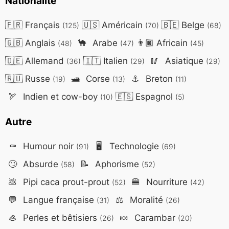
Nationalité
🇫🇷
Français
🇺🇸
Américain
🇧🇪
Belge
(125)
(70)
(68)
🇬🇧
Anglais
🐪
Arabe
👨🏿
Africain
(48)
(47)
(45)
🇩🇪
Allemand
🇮🇹
Italien
🥢
Asiatique
(36)
(29)
(29)
🇷🇺
Russe
🛥️
Corse
⚓
Breton
(19)
(13)
(11)
🏹
Indien et cow-boy
🇪🇸
Espagnol
(10)
(5)
Autre
⚰️
Humour noir
🖥️
Technologie
(91)
(69)
🙄
Absurde
📝
Aphorisme
(58)
(52)
💩
Pipi caca prout-prout
🍔
Nourriture
(52)
(42)
💬
Langue française
⚖️
Moralité
(31)
(26)
🦪
Perles et bêtisiers
🍬
Carambar
(26)
(20)