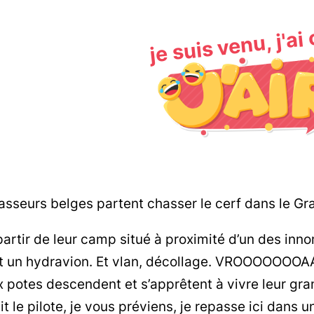
je suis venu, j'ai
sseurs belges partent chasser le cerf dans le G
partir de leur camp situé à proximité d’un des inno
t un hydravion. Et vlan, décollage. VROOOOOOOA
 potes descendent et s’apprêtent à vivre leur gra
ait le pilote, je vous préviens, je repasse ici dans 