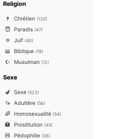
Religion
✝️
Chrétien
(133)
😇
Paradis
(47)
✡️
Juif
(40)
📖
Biblique
(19)
☪️
Musulman
(12)
Sexe
🍆
Sexe
(523)
🦄
Adultère
(56)
🌈
Homosexualité
(54)
🏩
Prostitution
(45)
🧸
Pédophilie
(36)