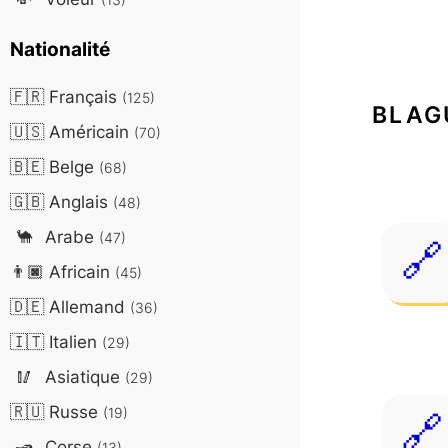
Nationalité
🇫🇷
Français
(125)
BLAG
🇺🇸
Américain
(70)
🇧🇪
Belge
(68)
🇬🇧
Anglais
(48)
🐪
Arabe
(47)
👨🏿
Africain
(45)
🇩🇪
Allemand
(36)
🇮🇹
Italien
(29)
🥢
Asiatique
(29)
🇷🇺
Russe
(19)
🛥️
Corse
(13)