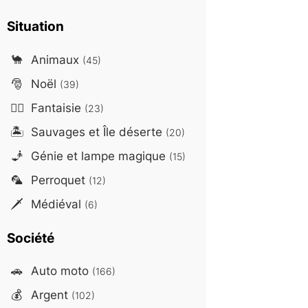
Situation
🐪
Animaux
(45)
🎅
Noël
(39)
🧙‍♂️
Fantaisie
(23)
🏝️
Sauvages et Île déserte
(20)
🧞
Génie et lampe magique
(15)
🦜
Perroquet
(12)
🗡️
Médiéval
(6)
Société
🚗
Auto moto
(166)
💰
Argent
(102)