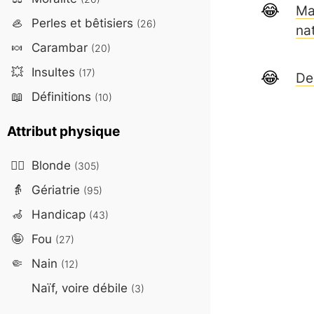
Mar
🦪
Perles et bêtisiers
(26)
na
🍬
Carambar
(20)
💥
Insultes
(17)
De
📖
Définitions
(10)
Attribut physique
👱‍♀️
Blonde
(305)
👵
Gériatrie
(95)
🦽
Handicap
(43)
🤪
Fou
(27)
🤏
Nain
(12)
Naïf, voire débile
(3)