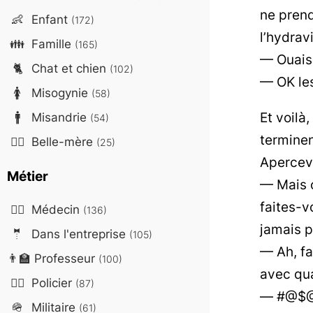
ne pren
👶
Enfant
(172)
l’hydrav
👪
Famille
(165)
— Ouais 
🐈
Chat et chien
(102)
— OK les
🚺
Misogynie
(58)
Et voilà
🚹
Misandrie
(54)
terminen
🤷‍♀️
Belle-mère
(25)
Apercevan
Métier
— Mais o
faites-v
👨‍⚕️
Médecin
(136)
jamais p
🤵
Dans l'entreprise
(105)
— Ah, fai
👨‍🏫
Professeur
(100)
avec qu
👮‍♂️
Policier
(87)
— #@$@#$
🪖
Militaire
(61)