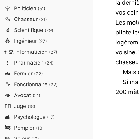
la derni
🌹
Politicien
(51)
vos cein
🦆
Chasseur
(31)
Les mote
🔬
Scientifique
(29)
pilote l
👷
Ingénieur
légèreme
(27)
voisine.
👨‍💻
Informaticien
(27)
chasseur
💊
Pharmacien
(24)
— Mais 
🚜
Fermier
(22)
— Si ma 
☕
Fonctionnaire
(22)
200 mètr
🥑
Avocat
(21)
👨‍⚖️
Juge
(18)
🛋️
Psychologue
(17)
🚒
Pompier
(13)
💸
Voleur
(13)