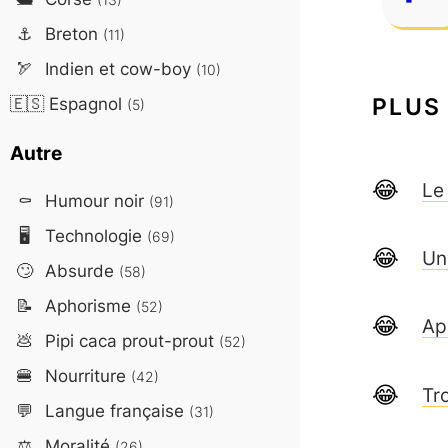
⚓
Breton
(11)
🏹
Indien et cow-boy
(10)
PLUS
🇪🇸
Espagnol
(5)
Autre
Le
⚰️
Humour noir
(91)
🖥️
Technologie
(69)
Un
🙄
Absurde
(58)
📝
Aphorisme
(52)
Ap
💩
Pipi caca prout-prout
(52)
🍔
Nourriture
(42)
Tr
💬
Langue française
(31)
⚖️
Moralité
(26)