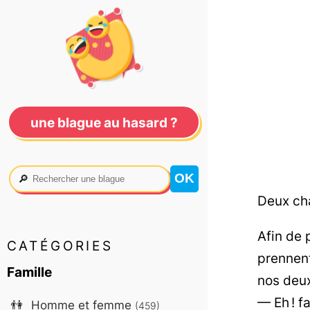
une blague au hasard ?
🔎
Deux cha
Afin de 
CATÉGORIES
prennen
Famille
nos deux
— Eh ! f
👫
Homme et femme
(459)