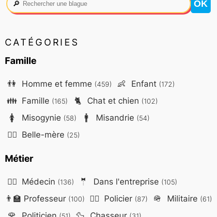
🔎
CATÉGORIES
Famille
👫
Homme et femme
👶
Enfant
(459)
(172)
👪
Famille
🐈
Chat et chien
(165)
(102)
🚺
Misogynie
🚹
Misandrie
(58)
(54)
🤷‍♀️
Belle-mère
(25)
Métier
👨‍⚕️
Médecin
🤵
Dans l'entreprise
(136)
(105)
👨‍🏫
Professeur
👮‍♂️
Policier
🪖
Militaire
(100)
(87)
(61)
🌹
Politicien
🦆
Chasseur
(51)
(31)