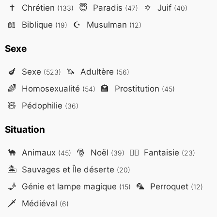
✝️
Chrétien
😇
Paradis
✡️
Juif
(133)
(47)
(40)
📖
Biblique
☪️
Musulman
(19)
(12)
Sexe
🍆
Sexe
🦄
Adultère
(523)
(56)
🌈
Homosexualité
🏩
Prostitution
(54)
(45)
🧸
Pédophilie
(36)
Situation
🐪
Animaux
🎅
Noël
🧙‍♂️
Fantaisie
(45)
(39)
(23)
🏝️
Sauvages et Île déserte
(20)
🧞
Génie et lampe magique
🦜
Perroquet
(15)
(12)
🗡️
Médiéval
(6)