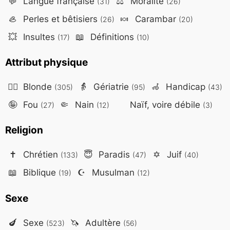
💬
Langue française
⚖️
Moralité
(31)
(26)
🦪
Perles et bêtisiers
🍬
Carambar
(26)
(20)
💥
Insultes
📖
Définitions
(17)
(10)
Attribut physique
👱‍♀️
Blonde
👵
Gériatrie
🦽
Handicap
(305)
(95)
(43)
🤪
Fou
🤏
Nain
Naïf, voire débile
(27)
(12)
(3)
Religion
✝️
Chrétien
😇
Paradis
✡️
Juif
(133)
(47)
(40)
📖
Biblique
☪️
Musulman
(19)
(12)
Sexe
🍆
Sexe
🦄
Adultère
(523)
(56)