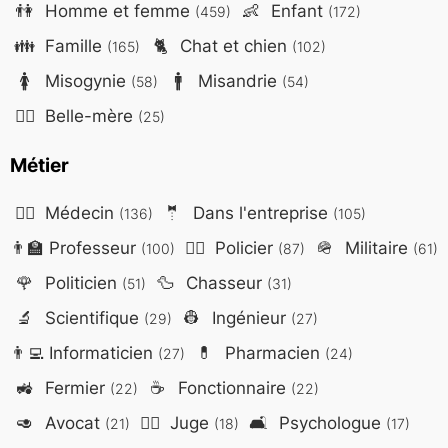
👫
Homme et femme
👶
Enfant
(459)
(172)
👪
Famille
🐈
Chat et chien
(165)
(102)
🚺
Misogynie
🚹
Misandrie
(58)
(54)
🤷‍♀️
Belle-mère
(25)
Métier
👨‍⚕️
Médecin
🤵
Dans l'entreprise
(136)
(105)
👨‍🏫
Professeur
👮‍♂️
Policier
🪖
Militaire
(100)
(87)
(61)
🌹
Politicien
🦆
Chasseur
(51)
(31)
🔬
Scientifique
👷
Ingénieur
(29)
(27)
👨‍💻
Informaticien
💊
Pharmacien
(27)
(24)
🚜
Fermier
☕
Fonctionnaire
(22)
(22)
🥑
Avocat
👨‍⚖️
Juge
🛋️
Psychologue
(21)
(18)
(17)