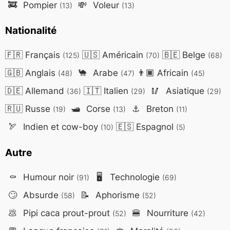
🚒
Pompier
💸
Voleur
(13)
(13)
Nationalité
🇫🇷
Français
🇺🇸
Américain
🇧🇪
Belge
(125)
(70)
(68)
🇬🇧
Anglais
🐪
Arabe
👨🏿
Africain
(48)
(47)
(45)
🇩🇪
Allemand
🇮🇹
Italien
🥢
Asiatique
(36)
(29)
(29)
🇷🇺
Russe
🛥️
Corse
⚓
Breton
(19)
(13)
(11)
🏹
Indien et cow-boy
🇪🇸
Espagnol
(10)
(5)
Autre
⚰️
Humour noir
🖥️
Technologie
(91)
(69)
🙄
Absurde
📝
Aphorisme
(58)
(52)
💩
Pipi caca prout-prout
🍔
Nourriture
(52)
(42)