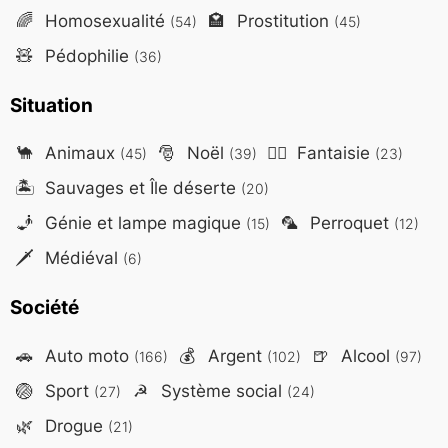
🌈
Homosexualité
🏩
Prostitution
(54)
(45)
🧸
Pédophilie
(36)
Situation
🐪
Animaux
🎅
Noël
🧙‍♂️
Fantaisie
(45)
(39)
(23)
🏝️
Sauvages et Île déserte
(20)
🧞
Génie et lampe magique
🦜
Perroquet
(15)
(12)
🗡️
Médiéval
(6)
Société
🚗
Auto moto
💰
Argent
🍺
Alcool
(166)
(102)
(97)
🏐
Sport
☭
Système social
(27)
(24)
🌿
Drogue
(21)