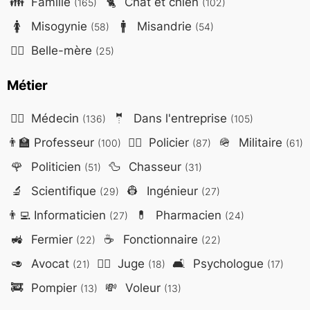
👪
Famille
🐈
Chat et chien
(165)
(102)
🚺
Misogynie
🚹
Misandrie
(58)
(54)
🤷‍♀️
Belle-mère
(25)
Métier
👨‍⚕️
Médecin
🤵
Dans l'entreprise
(136)
(105)
👨‍🏫
Professeur
👮‍♂️
Policier
🪖
Militaire
(100)
(87)
(61)
🌹
Politicien
🦆
Chasseur
(51)
(31)
🔬
Scientifique
👷
Ingénieur
(29)
(27)
👨‍💻
Informaticien
💊
Pharmacien
(27)
(24)
🚜
Fermier
☕
Fonctionnaire
(22)
(22)
🥑
Avocat
👨‍⚖️
Juge
🛋️
Psychologue
(21)
(18)
(17)
🚒
Pompier
💸
Voleur
(13)
(13)