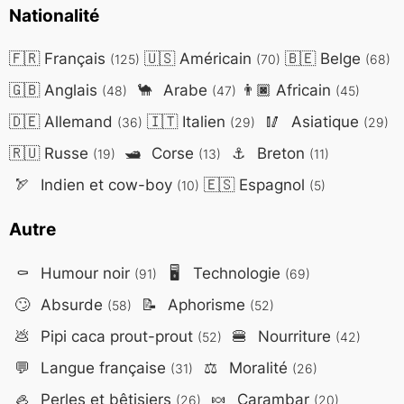
Nationalité
🇫🇷
Français
🇺🇸
Américain
🇧🇪
Belge
(125)
(70)
(68)
🇬🇧
Anglais
🐪
Arabe
👨🏿
Africain
(48)
(47)
(45)
🇩🇪
Allemand
🇮🇹
Italien
🥢
Asiatique
(36)
(29)
(29)
🇷🇺
Russe
🛥️
Corse
⚓
Breton
(19)
(13)
(11)
🏹
Indien et cow-boy
🇪🇸
Espagnol
(10)
(5)
Autre
⚰️
Humour noir
🖥️
Technologie
(91)
(69)
🙄
Absurde
📝
Aphorisme
(58)
(52)
💩
Pipi caca prout-prout
🍔
Nourriture
(52)
(42)
💬
Langue française
⚖️
Moralité
(31)
(26)
🦪
Perles et bêtisiers
🍬
Carambar
(26)
(20)