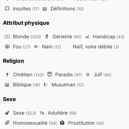
💥
Insultes
📖
Définitions
(17)
(10)
Attribut physique
👱‍♀️
Blonde
👵
Gériatrie
🦽
Handicap
(305)
(95)
(43)
🤪
Fou
🤏
Nain
Naïf, voire débile
(27)
(12)
(3)
Religion
✝️
Chrétien
😇
Paradis
✡️
Juif
(133)
(47)
(40)
📖
Biblique
☪️
Musulman
(19)
(12)
Sexe
🍆
Sexe
🦄
Adultère
(523)
(56)
🌈
Homosexualité
🏩
Prostitution
(54)
(45)