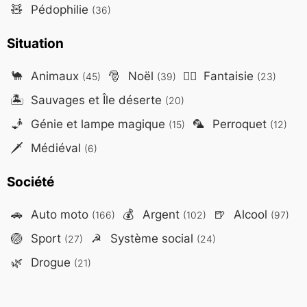
🧸
Pédophilie
(36)
Situation
🐪
Animaux
🎅
Noël
🧙‍♂️
Fantaisie
(45)
(39)
(23)
🏝️
Sauvages et Île déserte
(20)
🧞
Génie et lampe magique
🦜
Perroquet
(15)
(12)
🗡️
Médiéval
(6)
Société
🚗
Auto moto
💰
Argent
🍺
Alcool
(166)
(102)
(97)
🏐
Sport
☭
Système social
(27)
(24)
🌿
Drogue
(21)