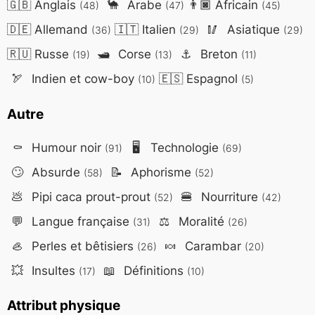
🇬🇧
Anglais
🐪
Arabe
👨🏿
Africain
(48)
(47)
(45)
🇩🇪
Allemand
🇮🇹
Italien
🥢
Asiatique
(36)
(29)
(29)
🇷🇺
Russe
🛥️
Corse
⚓
Breton
(19)
(13)
(11)
🏹
Indien et cow-boy
🇪🇸
Espagnol
(10)
(5)
Autre
⚰️
Humour noir
🖥️
Technologie
(91)
(69)
🙄
Absurde
📝
Aphorisme
(58)
(52)
💩
Pipi caca prout-prout
🍔
Nourriture
(52)
(42)
💬
Langue française
⚖️
Moralité
(31)
(26)
🦪
Perles et bêtisiers
🍬
Carambar
(26)
(20)
💥
Insultes
📖
Définitions
(17)
(10)
Attribut physique