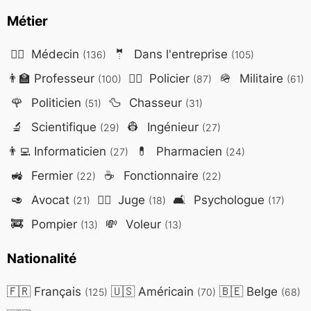
Métier
👨‍⚕️
Médecin
🤵
Dans l'entreprise
(136)
(105)
👨‍🏫
Professeur
👮‍♂️
Policier
🪖
Militaire
(100)
(87)
(61)
🌹
Politicien
🦆
Chasseur
(51)
(31)
🔬
Scientifique
👷
Ingénieur
(29)
(27)
👨‍💻
Informaticien
💊
Pharmacien
(27)
(24)
🚜
Fermier
☕
Fonctionnaire
(22)
(22)
🥑
Avocat
👨‍⚖️
Juge
🛋️
Psychologue
(21)
(18)
(17)
🚒
Pompier
💸
Voleur
(13)
(13)
Nationalité
🇫🇷
Français
🇺🇸
Américain
🇧🇪
Belge
(125)
(70)
(68)