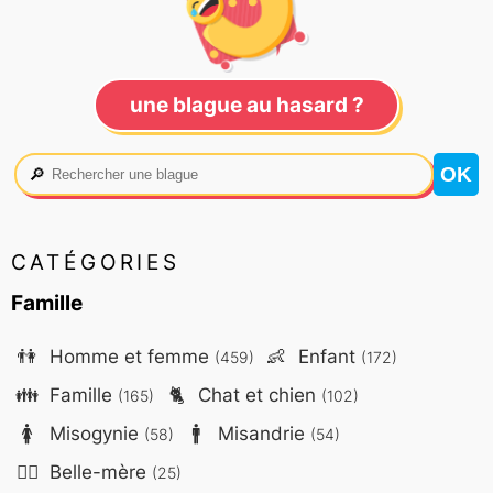
une blague au hasard ?
🔎
CATÉGORIES
Famille
👫
Homme et femme
👶
Enfant
(459)
(172)
👪
Famille
🐈
Chat et chien
(165)
(102)
🚺
Misogynie
🚹
Misandrie
(58)
(54)
🤷‍♀️
Belle-mère
(25)