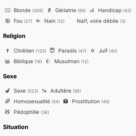
👱‍♀️
Blonde
👵
Gériatrie
🦽
Handicap
(305)
(95)
(43)
🤪
Fou
🤏
Nain
Naïf, voire débile
(27)
(12)
(3)
Religion
✝️
Chrétien
😇
Paradis
✡️
Juif
(133)
(47)
(40)
📖
Biblique
☪️
Musulman
(19)
(12)
Sexe
🍆
Sexe
🦄
Adultère
(523)
(56)
🌈
Homosexualité
🏩
Prostitution
(54)
(45)
🧸
Pédophilie
(36)
Situation