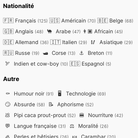
Nationalité
🇫🇷
Français
🇺🇸
Américain
🇧🇪
Belge
(125)
(70)
(68)
🇬🇧
Anglais
🐪
Arabe
👨🏿
Africain
(48)
(47)
(45)
🇩🇪
Allemand
🇮🇹
Italien
🥢
Asiatique
(36)
(29)
(29)
🇷🇺
Russe
🛥️
Corse
⚓
Breton
(19)
(13)
(11)
🏹
Indien et cow-boy
🇪🇸
Espagnol
(10)
(5)
Autre
⚰️
Humour noir
🖥️
Technologie
(91)
(69)
🙄
Absurde
📝
Aphorisme
(58)
(52)
💩
Pipi caca prout-prout
🍔
Nourriture
(52)
(42)
💬
Langue française
⚖️
Moralité
(31)
(26)
🦪
Perles et bêtisiers
🍬
Carambar
(26)
(20)