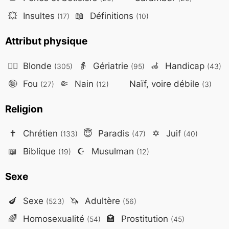
💥
Insultes
📖
Définitions
(17)
(10)
Attribut physique
👱‍♀️
Blonde
👵
Gériatrie
🦽
Handicap
(305)
(95)
(43)
🤪
Fou
🤏
Nain
Naïf, voire débile
(27)
(12)
(3)
Religion
✝️
Chrétien
😇
Paradis
✡️
Juif
(133)
(47)
(40)
📖
Biblique
☪️
Musulman
(19)
(12)
Sexe
🍆
Sexe
🦄
Adultère
(523)
(56)
🌈
Homosexualité
🏩
Prostitution
(54)
(45)