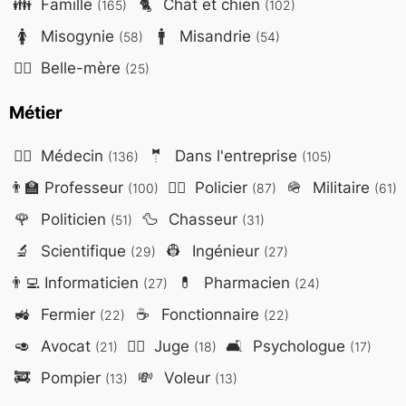
👪
Famille
🐈
Chat et chien
(165)
(102)
🚺
Misogynie
🚹
Misandrie
(58)
(54)
🤷‍♀️
Belle-mère
(25)
Métier
👨‍⚕️
Médecin
🤵
Dans l'entreprise
(136)
(105)
👨‍🏫
Professeur
👮‍♂️
Policier
🪖
Militaire
(100)
(87)
(61)
🌹
Politicien
🦆
Chasseur
(51)
(31)
🔬
Scientifique
👷
Ingénieur
(29)
(27)
👨‍💻
Informaticien
💊
Pharmacien
(27)
(24)
🚜
Fermier
☕
Fonctionnaire
(22)
(22)
🥑
Avocat
👨‍⚖️
Juge
🛋️
Psychologue
(21)
(18)
(17)
🚒
Pompier
💸
Voleur
(13)
(13)