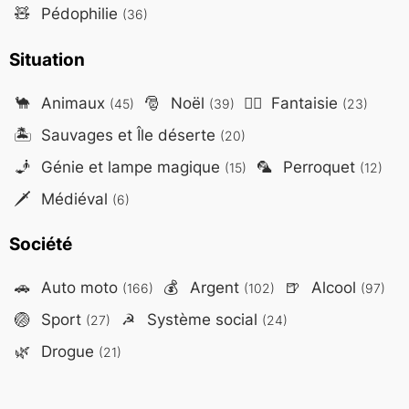
🧸
Pédophilie
(36)
Situation
🐪
Animaux
🎅
Noël
🧙‍♂️
Fantaisie
(45)
(39)
(23)
🏝️
Sauvages et Île déserte
(20)
🧞
Génie et lampe magique
🦜
Perroquet
(15)
(12)
🗡️
Médiéval
(6)
Société
🚗
Auto moto
💰
Argent
🍺
Alcool
(166)
(102)
(97)
🏐
Sport
☭
Système social
(27)
(24)
🌿
Drogue
(21)