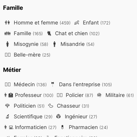
Famille
👫
Homme et femme
👶
Enfant
(459)
(172)
👪
Famille
🐈
Chat et chien
(165)
(102)
🚺
Misogynie
🚹
Misandrie
(58)
(54)
🤷‍♀️
Belle-mère
(25)
Métier
👨‍⚕️
Médecin
🤵
Dans l'entreprise
(136)
(105)
👨‍🏫
Professeur
👮‍♂️
Policier
🪖
Militaire
(100)
(87)
(61)
🌹
Politicien
🦆
Chasseur
(51)
(31)
🔬
Scientifique
👷
Ingénieur
(29)
(27)
👨‍💻
Informaticien
💊
Pharmacien
(27)
(24)