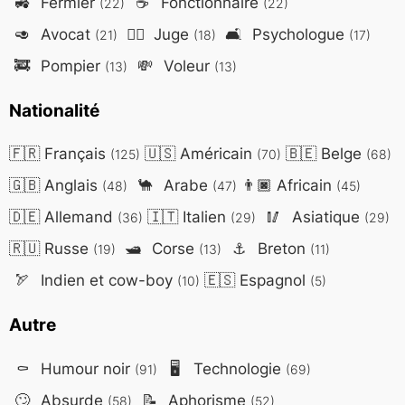
🚜
Fermier
☕
Fonctionnaire
(22)
(22)
🥑
Avocat
👨‍⚖️
Juge
🛋️
Psychologue
(21)
(18)
(17)
🚒
Pompier
💸
Voleur
(13)
(13)
Nationalité
🇫🇷
Français
🇺🇸
Américain
🇧🇪
Belge
(125)
(70)
(68)
🇬🇧
Anglais
🐪
Arabe
👨🏿
Africain
(48)
(47)
(45)
🇩🇪
Allemand
🇮🇹
Italien
🥢
Asiatique
(36)
(29)
(29)
🇷🇺
Russe
🛥️
Corse
⚓
Breton
(19)
(13)
(11)
🏹
Indien et cow-boy
🇪🇸
Espagnol
(10)
(5)
Autre
⚰️
Humour noir
🖥️
Technologie
(91)
(69)
🙄
Absurde
📝
Aphorisme
(58)
(52)