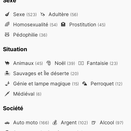
Sexe
🍆
Sexe
🦄
Adultère
(523)
(56)
🌈
Homosexualité
🏩
Prostitution
(54)
(45)
🧸
Pédophilie
(36)
Situation
🐪
Animaux
🎅
Noël
🧙‍♂️
Fantaisie
(45)
(39)
(23)
🏝️
Sauvages et Île déserte
(20)
🧞
Génie et lampe magique
🦜
Perroquet
(15)
(12)
🗡️
Médiéval
(6)
Société
🚗
Auto moto
💰
Argent
🍺
Alcool
(166)
(102)
(97)