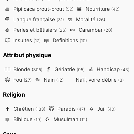
💩
Pipi caca prout-prout
🍔
Nourriture
(52)
(42)
💬
Langue française
⚖️
Moralité
(31)
(26)
🦪
Perles et bêtisiers
🍬
Carambar
(26)
(20)
💥
Insultes
📖
Définitions
(17)
(10)
Attribut physique
👱‍♀️
Blonde
👵
Gériatrie
🦽
Handicap
(305)
(95)
(43)
🤪
Fou
🤏
Nain
Naïf, voire débile
(27)
(12)
(3)
Religion
✝️
Chrétien
😇
Paradis
✡️
Juif
(133)
(47)
(40)
📖
Biblique
☪️
Musulman
(19)
(12)