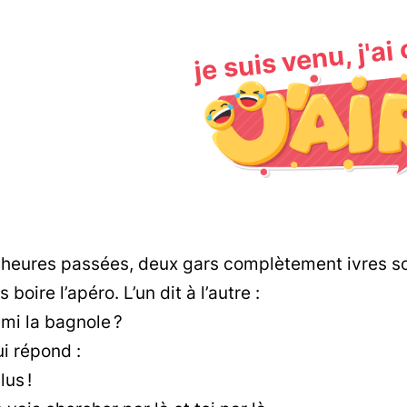
je suis venu, j'ai
3 heures passées, deux gars complètement ivres so
s boire l’apéro. L’un dit à l’autre :
mi la bagnole ?
ui répond :
us !