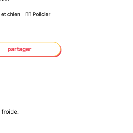
 et chien
👮‍♂️
Policier
partager
 froide.