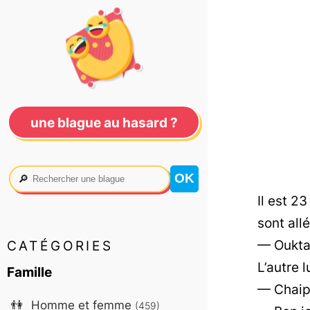
une blague au hasard ?
🔎
Il est 2
sont allé
— Oukta
CATÉGORIES
L’autre l
Famille
— Chaipl
👫
Homme et femme
(459)