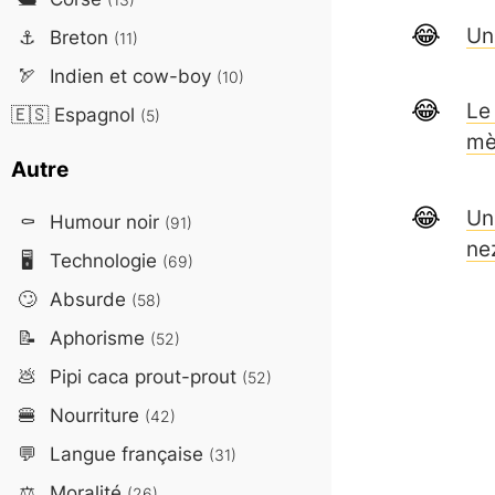
Un
⚓
Breton
(11)
🏹
Indien et cow-boy
(10)
Le
🇪🇸
Espagnol
(5)
mè
Autre
Un
⚰️
Humour noir
(91)
ne
🖥️
Technologie
(69)
🙄
Absurde
(58)
📝
Aphorisme
(52)
💩
Pipi caca prout-prout
(52)
🍔
Nourriture
(42)
💬
Langue française
(31)
⚖️
Moralité
(26)