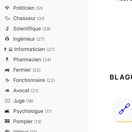
🌹
Politicien
(51)
🦆
Chasseur
(31)
🔬
Scientifique
(29)
👷
Ingénieur
(27)
👨‍💻
Informaticien
(27)
💊
Pharmacien
(24)
🚜
Fermier
(22)
BLAG
☕
Fonctionnaire
(22)
🥑
Avocat
(21)
👨‍⚖️
Juge
(18)
🛋️
Psychologue
(17)
🚒
Pompier
(13)
💸
Voleur
(13)