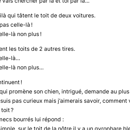
 vais chercher par là et toi par là…
ilà qui tâtent le toit de deux voitures.
pas celle-là !
lle-là non plus !
tent les toits de 2 autres tires.
elle-là…
lle-là non plus…
ntinuent !
ui promène son chien, intrigué, demande au plus
suis pas curieux mais j’aimerais savoir, comment 
 toit ?
ecs bourrés lui répond :
imple, sur le toit de la nôtre il y a un gyrophare b