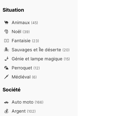
Situation
🐪
Animaux
(45)
🎅
Noël
(39)
🧙‍♂️
Fantaisie
(23)
🏝️
Sauvages et Île déserte
(20)
🧞
Génie et lampe magique
(15)
🦜
Perroquet
(12)
🗡️
Médiéval
(6)
Société
🚗
Auto moto
(166)
💰
Argent
(102)