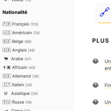
Nationalité
🇫🇷
Français
(125)
🇺🇸
Américain
(70)
PLUS
🇧🇪
Belge
(68)
🇬🇧
Anglais
(48)
🐪
Arabe
(47)
Un
👨🏿
Africain
en
(45)
🇩🇪
Allemand
(36)
🇮🇹
Italien
Fi
(29)
🥢
Asiatique
(29)
Un
🇷🇺
Russe
(19)
🛥️
Corse
(13)