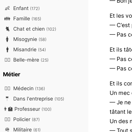
— Bon je
👶
Enfant
(172)
Et les vo
👪
Famille
(165)
— C’est 
🐈
Chat et chien
(102)
— Pas ce
🚺
Misogynie
(58)
Et ils tâ
🚹
Misandrie
(54)
— Pas c
🤷‍♀️
Belle-mère
(25)
— Pas ce
Métier
Et ils co
👨‍⚕️
Médecin
(136)
Un mec q
🤵
Dans l'entreprise
(105)
— Je ne 
👨‍🏫
Professeur
(100)
tâtant le
👮‍♂️
Policier
(87)
Un des m
🪖
Militaire
— Tout s
(61)