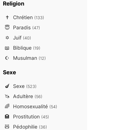
Religion
✝️
Chrétien
(133)
😇
Paradis
(47)
✡️
Juif
(40)
📖
Biblique
(19)
☪️
Musulman
(12)
Sexe
🍆
Sexe
(523)
🦄
Adultère
(56)
🌈
Homosexualité
(54)
🏩
Prostitution
(45)
🧸
Pédophilie
(36)