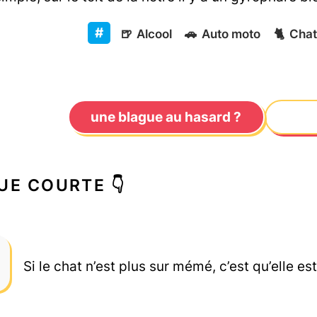
🍺
Alcool
🚗
Auto moto
🐈
Chat
une blague au hasard ?
UE COURTE 👇
Si le chat n’est plus sur mémé, c’est qu’elle est