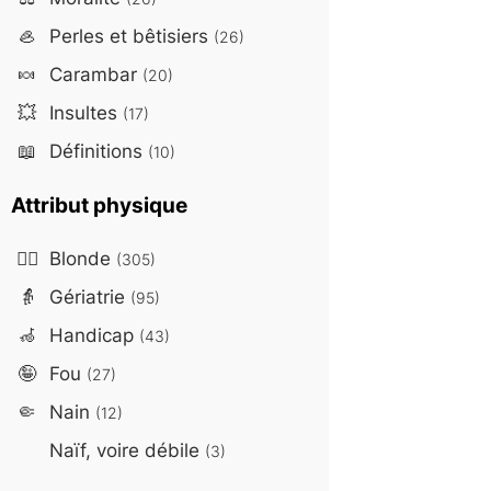
🦪
Perles et bêtisiers
(26)
🍬
Carambar
(20)
💥
Insultes
(17)
📖
Définitions
(10)
Attribut physique
👱‍♀️
Blonde
(305)
👵
Gériatrie
(95)
🦽
Handicap
(43)
🤪
Fou
(27)
🤏
Nain
(12)
Naïf, voire débile
(3)