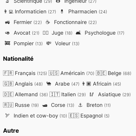
🔬
Scientifique
👷
Ingénieur
(29)
(27)
👨‍💻
Informaticien
💊
Pharmacien
(27)
(24)
🚜
Fermier
☕
Fonctionnaire
(22)
(22)
🥑
Avocat
👨‍⚖️
Juge
🛋️
Psychologue
(21)
(18)
(17)
🚒
Pompier
💸
Voleur
(13)
(13)
Nationalité
🇫🇷
Français
🇺🇸
Américain
🇧🇪
Belge
(125)
(70)
(68)
🇬🇧
Anglais
🐪
Arabe
👨🏿
Africain
(48)
(47)
(45)
🇩🇪
Allemand
🇮🇹
Italien
🥢
Asiatique
(36)
(29)
(29)
🇷🇺
Russe
🛥️
Corse
⚓
Breton
(19)
(13)
(11)
🏹
Indien et cow-boy
🇪🇸
Espagnol
(10)
(5)
Autre