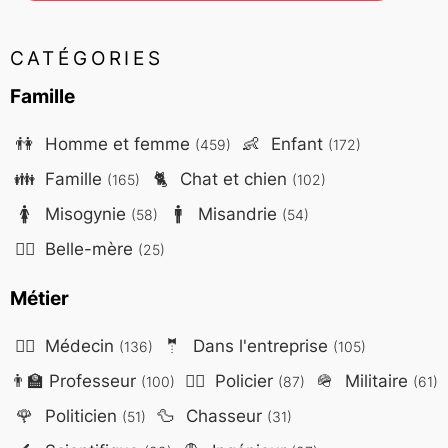
CATÉGORIES
Famille
👫
Homme et femme
👶
Enfant
(459)
(172)
👪
Famille
🐈
Chat et chien
(165)
(102)
🚺
Misogynie
🚹
Misandrie
(58)
(54)
🤷‍♀️
Belle-mère
(25)
Métier
👨‍⚕️
Médecin
🤵
Dans l'entreprise
(136)
(105)
👨‍🏫
Professeur
👮‍♂️
Policier
🪖
Militaire
(100)
(87)
(61)
🌹
Politicien
🦆
Chasseur
(51)
(31)