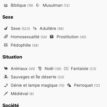
📖
Biblique
☪️
Musulman
(19)
(12)
Sexe
🍆
Sexe
🦄
Adultère
(523)
(56)
🌈
Homosexualité
🏩
Prostitution
(54)
(45)
🧸
Pédophilie
(36)
Situation
🐪
Animaux
🎅
Noël
🧙‍♂️
Fantaisie
(45)
(39)
(23)
🏝️
Sauvages et Île déserte
(20)
🧞
Génie et lampe magique
🦜
Perroquet
(15)
(12)
🗡️
Médiéval
(6)
Société