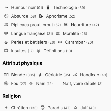
⚰️
Humour noir
🖥️
Technologie
(91)
(69)
🙄
Absurde
📝
Aphorisme
(58)
(52)
💩
Pipi caca prout-prout
🍔
Nourriture
(52)
(42)
💬
Langue française
⚖️
Moralité
(31)
(26)
🦪
Perles et bêtisiers
🍬
Carambar
(26)
(20)
💥
Insultes
📖
Définitions
(17)
(10)
Attribut physique
👱‍♀️
Blonde
👵
Gériatrie
🦽
Handicap
(305)
(95)
(43)
🤪
Fou
🤏
Nain
Naïf, voire débile
(27)
(12)
(3)
Religion
✝️
Chrétien
😇
Paradis
✡️
Juif
(133)
(47)
(40)