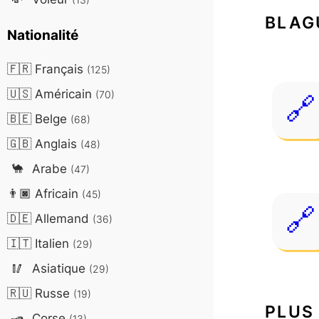
BLAG
Nationalité
🇫🇷
Français
(125)
🇺🇸
Américain
(70)
🇧🇪
Belge
(68)
🇬🇧
Anglais
(48)
🐪
Arabe
(47)
👨🏿
Africain
(45)
🇩🇪
Allemand
(36)
🇮🇹
Italien
(29)
🥢
Asiatique
(29)
🇷🇺
Russe
(19)
PLUS
🛥️
Corse
(13)