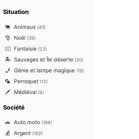
Situation
🐪
Animaux
(45)
🎅
Noël
(39)
🧙‍♂️
Fantaisie
(23)
🏝️
Sauvages et Île déserte
(20)
🧞
Génie et lampe magique
(15)
🦜
Perroquet
(12)
🗡️
Médiéval
(6)
Société
🚗
Auto moto
(166)
💰
Argent
(102)