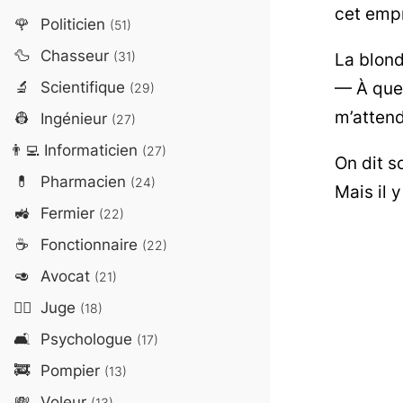
cet empr
🌹
Politicien
(51)
🦆
Chasseur
La blond
(31)
— À quel
🔬
Scientifique
(29)
m’attend
👷
Ingénieur
(27)
👨‍💻
Informaticien
(27)
On dit s
💊
Pharmacien
(24)
Mais il 
🚜
Fermier
(22)
☕
Fonctionnaire
(22)
🥑
Avocat
(21)
👨‍⚖️
Juge
(18)
🛋️
Psychologue
(17)
🚒
Pompier
(13)
💸
Voleur
(13)