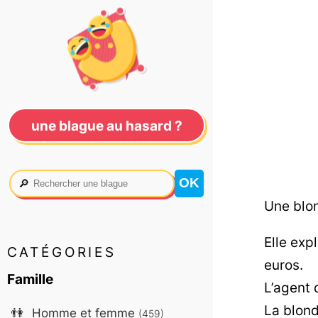
une blague au hasard ?
🔎
Une blo
Elle exp
CATÉGORIES
euros.
Famille
L’agent 
La blond
👫
Homme et femme
(459)