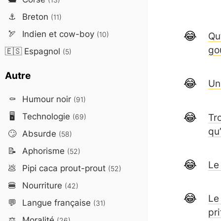
⚓
Breton
(11)
🏹
Indien et cow-boy
(10)
Qu’
go
🇪🇸
Espagnol
(5)
Autre
Un
⚰️
Humour noir
(91)
🖥️
Technologie
Tr
(69)
qu
🙄
Absurde
(58)
📝
Aphorisme
(52)
Le
💩
Pipi caca prout-prout
(52)
🍔
Nourriture
(42)
Le
💬
Langue française
(31)
pri
⚖️
Moralité
(26)