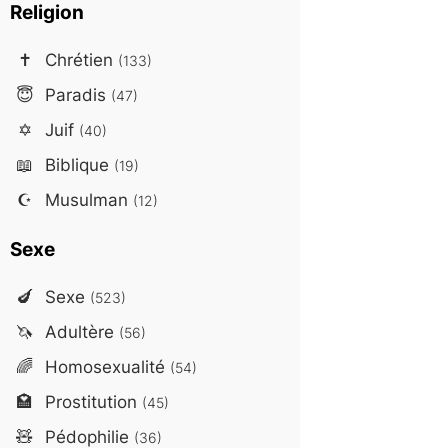
Religion
✝️
Chrétien
(133)
😇
Paradis
(47)
✡️
Juif
(40)
📖
Biblique
(19)
☪️
Musulman
(12)
Sexe
🍆
Sexe
(523)
🦄
Adultère
(56)
🌈
Homosexualité
(54)
🏩
Prostitution
(45)
🧸
Pédophilie
(36)