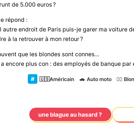
unt de 5.000 euros ?
e répond :
 autre endroit de Paris puis-je garer ma voiture 
re à la retrouver à mon retour ?
ouvent que les blondes sont connes…
y a encore plus con : des employés de banque par
🇺🇸
Américain
🚗
Auto moto
👱‍♀️
Blo
une blague au hasard ?