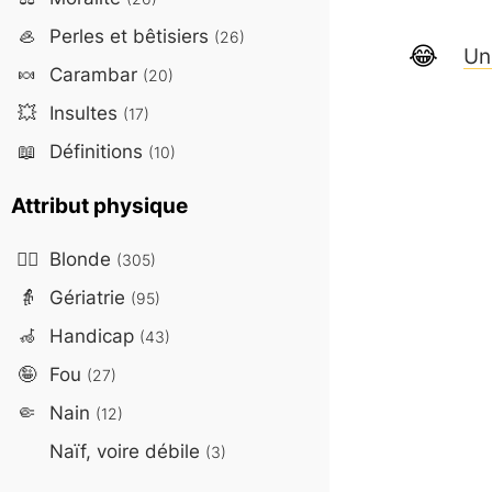
🦪
Perles et bêtisiers
(26)
Un
🍬
Carambar
(20)
💥
Insultes
(17)
📖
Définitions
(10)
Attribut physique
👱‍♀️
Blonde
(305)
👵
Gériatrie
(95)
🦽
Handicap
(43)
🤪
Fou
(27)
🤏
Nain
(12)
Naïf, voire débile
(3)