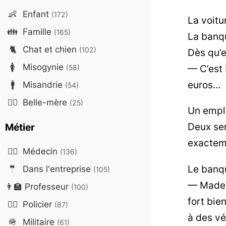
👶
Enfant
(172)
La voitu
👪
Famille
(165)
La banqu
🐈
Chat et chien
(102)
Dès qu’e
🚺
Misogynie
— C’est 
(58)
euros…
🚹
Misandrie
(54)
🤷‍♀️
Belle-mère
(25)
Un emplo
Deux sem
Métier
exacteme
👨‍⚕️
Médecin
(136)
Le banqu
🤵
Dans l'entreprise
(105)
— Mademo
👨‍🏫
Professeur
(100)
fort bi
👮‍♂️
Policier
(87)
à des vé
🪖
Militaire
(61)