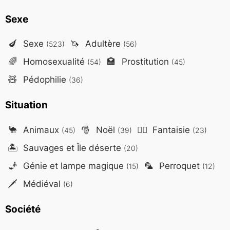
Sexe
🍆
Sexe
🦄
Adultère
(523)
(56)
🌈
Homosexualité
🏩
Prostitution
(54)
(45)
🧸
Pédophilie
(36)
Situation
🐪
Animaux
🎅
Noël
🧙‍♂️
Fantaisie
(45)
(39)
(23)
🏝️
Sauvages et Île déserte
(20)
🧞
Génie et lampe magique
🦜
Perroquet
(15)
(12)
🗡️
Médiéval
(6)
Société