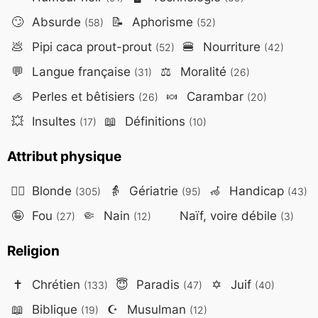
🙄
Absurde
📝
Aphorisme
(58)
(52)
💩
Pipi caca prout-prout
🍔
Nourriture
(52)
(42)
💬
Langue française
⚖️
Moralité
(31)
(26)
🦪
Perles et bêtisiers
🍬
Carambar
(26)
(20)
💥
Insultes
📖
Définitions
(17)
(10)
Attribut physique
👱‍♀️
Blonde
👵
Gériatrie
🦽
Handicap
(305)
(95)
(43)
🤪
Fou
🤏
Nain
Naïf, voire débile
(27)
(12)
(3)
Religion
✝️
Chrétien
😇
Paradis
✡️
Juif
(133)
(47)
(40)
📖
Biblique
☪️
Musulman
(19)
(12)