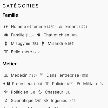
CATÉGORIES
Famille
👫
Homme et femme
👶
Enfant
(459)
(172)
👪
Famille
🐈
Chat et chien
(165)
(102)
🚺
Misogynie
🚹
Misandrie
(58)
(54)
🤷‍♀️
Belle-mère
(25)
Métier
👨‍⚕️
Médecin
🤵
Dans l'entreprise
(136)
(105)
👨‍🏫
Professeur
👮‍♂️
Policier
🪖
Militaire
(100)
(87)
(61)
🌹
Politicien
🦆
Chasseur
(51)
(31)
🔬
Scientifique
👷
Ingénieur
(29)
(27)