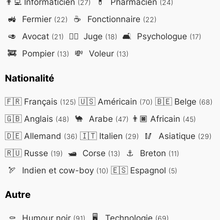
👨‍💻
Informaticien
💊
Pharmacien
(27)
(24)
🚜
Fermier
☕
Fonctionnaire
(22)
(22)
🥑
Avocat
👨‍⚖️
Juge
🛋️
Psychologue
(21)
(18)
(17)
🚒
Pompier
💸
Voleur
(13)
(13)
Nationalité
🇫🇷
Français
🇺🇸
Américain
🇧🇪
Belge
(125)
(70)
(68)
🇬🇧
Anglais
🐪
Arabe
👨🏿
Africain
(48)
(47)
(45)
🇩🇪
Allemand
🇮🇹
Italien
🥢
Asiatique
(36)
(29)
(29)
🇷🇺
Russe
🛥️
Corse
⚓
Breton
(19)
(13)
(11)
🏹
Indien et cow-boy
🇪🇸
Espagnol
(10)
(5)
Autre
⚰️
Humour noir
🖥️
Technologie
(91)
(69)