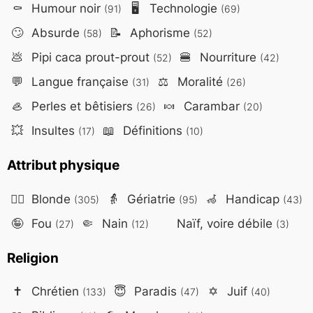
⚰️
Humour noir
🖥️
Technologie
(91)
(69)
🙄
Absurde
📝
Aphorisme
(58)
(52)
💩
Pipi caca prout-prout
🍔
Nourriture
(52)
(42)
💬
Langue française
⚖️
Moralité
(31)
(26)
🦪
Perles et bêtisiers
🍬
Carambar
(26)
(20)
💥
Insultes
📖
Définitions
(17)
(10)
Attribut physique
👱‍♀️
Blonde
👵
Gériatrie
🦽
Handicap
(305)
(95)
(43)
🤪
Fou
🤏
Nain
Naïf, voire débile
(27)
(12)
(3)
Religion
✝️
Chrétien
😇
Paradis
✡️
Juif
(133)
(47)
(40)