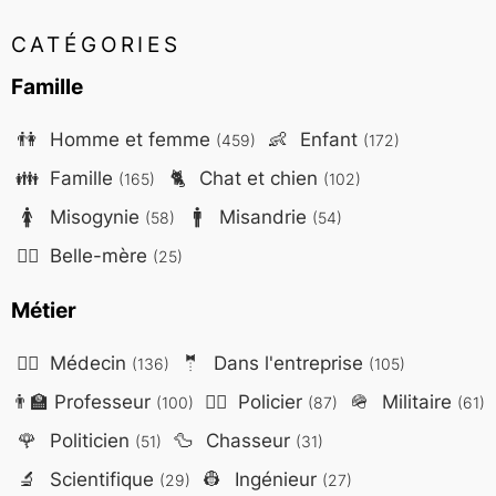
CATÉGORIES
Famille
👫
Homme et femme
👶
Enfant
(459)
(172)
👪
Famille
🐈
Chat et chien
(165)
(102)
🚺
Misogynie
🚹
Misandrie
(58)
(54)
🤷‍♀️
Belle-mère
(25)
Métier
👨‍⚕️
Médecin
🤵
Dans l'entreprise
(136)
(105)
👨‍🏫
Professeur
👮‍♂️
Policier
🪖
Militaire
(100)
(87)
(61)
🌹
Politicien
🦆
Chasseur
(51)
(31)
🔬
Scientifique
👷
Ingénieur
(29)
(27)