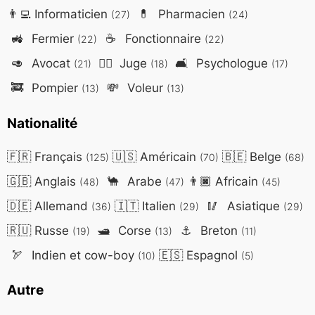
👨‍💻
Informaticien
💊
Pharmacien
(27)
(24)
🚜
Fermier
☕
Fonctionnaire
(22)
(22)
🥑
Avocat
👨‍⚖️
Juge
🛋️
Psychologue
(21)
(18)
(17)
🚒
Pompier
💸
Voleur
(13)
(13)
Nationalité
🇫🇷
Français
🇺🇸
Américain
🇧🇪
Belge
(125)
(70)
(68)
🇬🇧
Anglais
🐪
Arabe
👨🏿
Africain
(48)
(47)
(45)
🇩🇪
Allemand
🇮🇹
Italien
🥢
Asiatique
(36)
(29)
(29)
🇷🇺
Russe
🛥️
Corse
⚓
Breton
(19)
(13)
(11)
🏹
Indien et cow-boy
🇪🇸
Espagnol
(10)
(5)
Autre