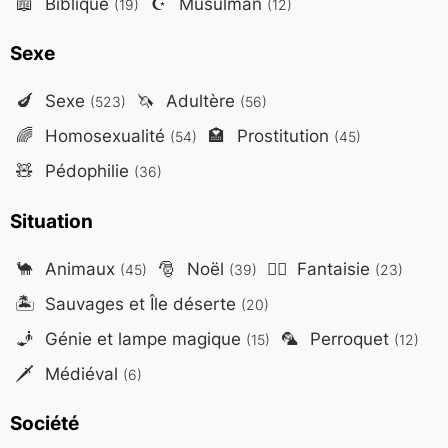
📖
Biblique
☪️
Musulman
(19)
(12)
Sexe
🍆
Sexe
🦄
Adultère
(523)
(56)
🌈
Homosexualité
🏩
Prostitution
(54)
(45)
🧸
Pédophilie
(36)
Situation
🐪
Animaux
🎅
Noël
🧙‍♂️
Fantaisie
(45)
(39)
(23)
🏝️
Sauvages et Île déserte
(20)
🧞
Génie et lampe magique
🦜
Perroquet
(15)
(12)
🗡️
Médiéval
(6)
Société