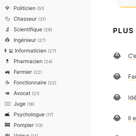
🌹
Politicien
(51)
🦆
Chasseur
(31)
🔬
Scientifique
PLUS
(29)
👷
Ingénieur
(27)
👨‍💻
Informaticien
(27)
C’
💊
Pharmacien
(24)
🚜
Fermier
(22)
Fa
☕
Fonctionnaire
(22)
🥑
Avocat
(21)
Id
👨‍⚖️
Juge
(18)
🛋️
Psychologue
(17)
Il
🚒
Pompier
(13)
💸
Voleur
(13)