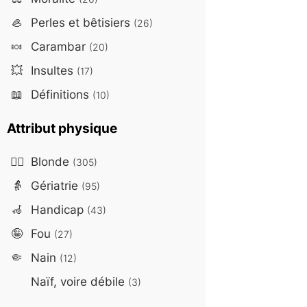
🦪
Perles et bêtisiers
(26)
🍬
Carambar
(20)
💥
Insultes
(17)
📖
Définitions
(10)
Attribut physique
👱‍♀️
Blonde
(305)
👵
Gériatrie
(95)
🦽
Handicap
(43)
🤪
Fou
(27)
🤏
Nain
(12)
Naïf, voire débile
(3)