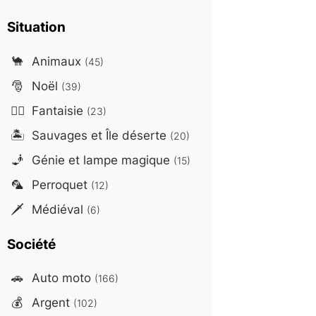
Situation
🐪
Animaux
(45)
🎅
Noël
(39)
🧙‍♂️
Fantaisie
(23)
🏝️
Sauvages et Île déserte
(20)
🧞
Génie et lampe magique
(15)
🦜
Perroquet
(12)
🗡️
Médiéval
(6)
Société
🚗
Auto moto
(166)
💰
Argent
(102)