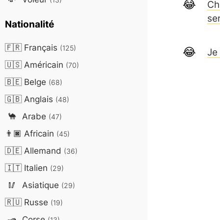
Ch
se
Nationalité
🇫🇷
Français
(125)
Je
🇺🇸
Américain
(70)
🇧🇪
Belge
(68)
🇬🇧
Anglais
(48)
🐪
Arabe
(47)
👨🏿
Africain
(45)
🇩🇪
Allemand
(36)
🇮🇹
Italien
(29)
🥢
Asiatique
(29)
🇷🇺
Russe
(19)
🛥️
Corse
(13)