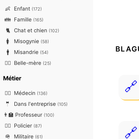
👶
Enfant
(172)
👪
Famille
(165)
🐈
Chat et chien
(102)
🚺
Misogynie
(58)
BLAG
🚹
Misandrie
(54)
🤷‍♀️
Belle-mère
(25)
Métier
👨‍⚕️
Médecin
(136)
🤵
Dans l'entreprise
(105)
👨‍🏫
Professeur
(100)
👮‍♂️
Policier
(87)
🪖
Militaire
(61)