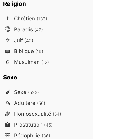
Religion
✝️
Chrétien
(133)
😇
Paradis
(47)
✡️
Juif
(40)
📖
Biblique
(19)
☪️
Musulman
(12)
Sexe
🍆
Sexe
(523)
🦄
Adultère
(56)
🌈
Homosexualité
(54)
🏩
Prostitution
(45)
🧸
Pédophilie
(36)