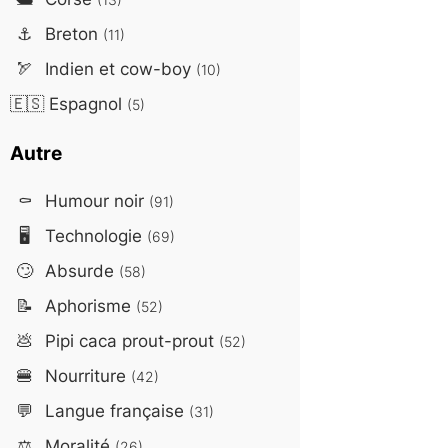
⚓
Breton
(11)
🏹
Indien et cow-boy
(10)
🇪🇸
Espagnol
(5)
Autre
⚰️
Humour noir
(91)
🖥️
Technologie
(69)
🙄
Absurde
(58)
📝
Aphorisme
(52)
💩
Pipi caca prout-prout
(52)
🍔
Nourriture
(42)
💬
Langue française
(31)
⚖️
Moralité
(26)