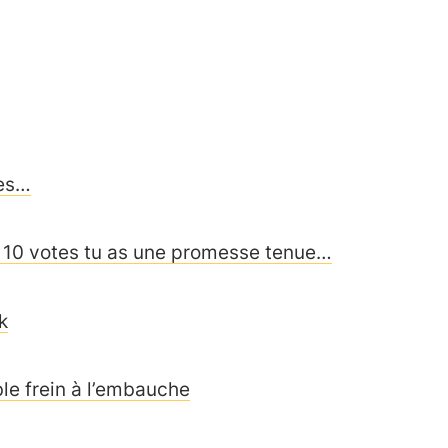
res…
 de 10 votes tu as une promesse tenue…
k
ble frein à l’embauche