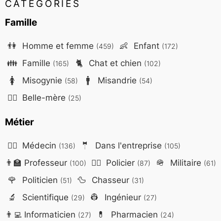
CATÉGORIES
Famille
👫
Homme et femme
👶
Enfant
(459)
(172)
👪
Famille
🐈
Chat et chien
(165)
(102)
🚺
Misogynie
🚹
Misandrie
(58)
(54)
🤷‍♀️
Belle-mère
(25)
Métier
👨‍⚕️
Médecin
🤵
Dans l'entreprise
(136)
(105)
👨‍🏫
Professeur
👮‍♂️
Policier
🪖
Militaire
(100)
(87)
(61)
🌹
Politicien
🦆
Chasseur
(51)
(31)
🔬
Scientifique
👷
Ingénieur
(29)
(27)
👨‍💻
Informaticien
💊
Pharmacien
(27)
(24)