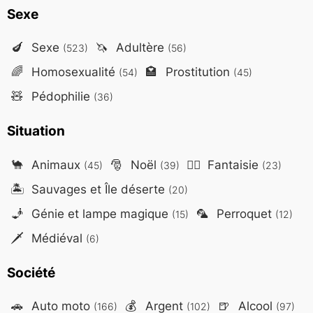
Sexe
🍆
Sexe
🦄
Adultère
(523)
(56)
🌈
Homosexualité
🏩
Prostitution
(54)
(45)
🧸
Pédophilie
(36)
Situation
🐪
Animaux
🎅
Noël
🧙‍♂️
Fantaisie
(45)
(39)
(23)
🏝️
Sauvages et Île déserte
(20)
🧞
Génie et lampe magique
🦜
Perroquet
(15)
(12)
🗡️
Médiéval
(6)
Société
🚗
Auto moto
💰
Argent
🍺
Alcool
(166)
(102)
(97)