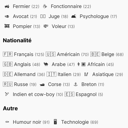
🚜
Fermier
☕
Fonctionnaire
(22)
(22)
🥑
Avocat
👨‍⚖️
Juge
🛋️
Psychologue
(21)
(18)
(17)
🚒
Pompier
💸
Voleur
(13)
(13)
Nationalité
🇫🇷
Français
🇺🇸
Américain
🇧🇪
Belge
(125)
(70)
(68)
🇬🇧
Anglais
🐪
Arabe
👨🏿
Africain
(48)
(47)
(45)
🇩🇪
Allemand
🇮🇹
Italien
🥢
Asiatique
(36)
(29)
(29)
🇷🇺
Russe
🛥️
Corse
⚓
Breton
(19)
(13)
(11)
🏹
Indien et cow-boy
🇪🇸
Espagnol
(10)
(5)
Autre
⚰️
Humour noir
🖥️
Technologie
(91)
(69)