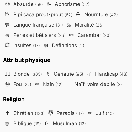
🙄
Absurde
📝
Aphorisme
(58)
(52)
💩
Pipi caca prout-prout
🍔
Nourriture
(52)
(42)
💬
Langue française
⚖️
Moralité
(31)
(26)
🦪
Perles et bêtisiers
🍬
Carambar
(26)
(20)
💥
Insultes
📖
Définitions
(17)
(10)
Attribut physique
👱‍♀️
Blonde
👵
Gériatrie
🦽
Handicap
(305)
(95)
(43)
🤪
Fou
🤏
Nain
Naïf, voire débile
(27)
(12)
(3)
Religion
✝️
Chrétien
😇
Paradis
✡️
Juif
(133)
(47)
(40)
📖
Biblique
☪️
Musulman
(19)
(12)