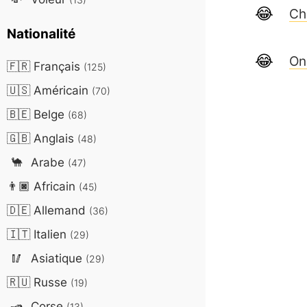
Che
Nationalité
On
🇫🇷
Français
(125)
🇺🇸
Américain
(70)
🇧🇪
Belge
(68)
🇬🇧
Anglais
(48)
🐪
Arabe
(47)
👨🏿
Africain
(45)
🇩🇪
Allemand
(36)
🇮🇹
Italien
(29)
🥢
Asiatique
(29)
🇷🇺
Russe
(19)
🛥️
Corse
(13)