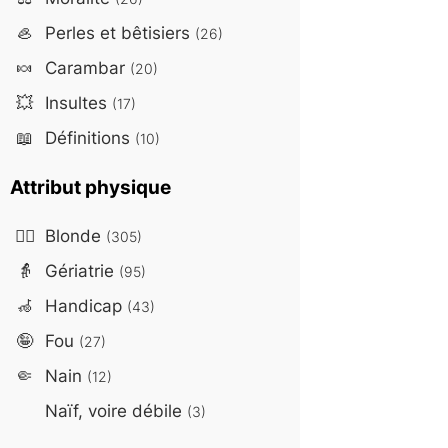
🦪
Perles et bêtisiers
(26)
🍬
Carambar
(20)
💥
Insultes
(17)
📖
Définitions
(10)
Attribut physique
👱‍♀️
Blonde
(305)
👵
Gériatrie
(95)
🦽
Handicap
(43)
🤪
Fou
(27)
🤏
Nain
(12)
Naïf, voire débile
(3)