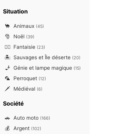
Situation
🐪
Animaux
(45)
🎅
Noël
(39)
🧙‍♂️
Fantaisie
(23)
🏝️
Sauvages et Île déserte
(20)
🧞
Génie et lampe magique
(15)
🦜
Perroquet
(12)
🗡️
Médiéval
(6)
Société
🚗
Auto moto
(166)
💰
Argent
(102)