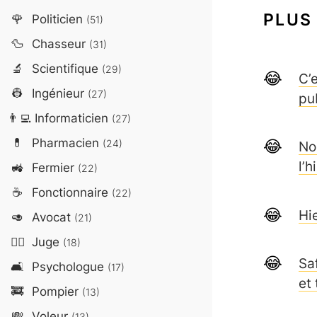
PLUS
🌹
Politicien
(51)
🦆
Chasseur
(31)
🔬
Scientifique
(29)
C’
👷
Ingénieur
(27)
pub
👨‍💻
Informaticien
(27)
💊
Pharmacien
(24)
No
l’h
🚜
Fermier
(22)
☕
Fonctionnaire
(22)
Hie
🥑
Avocat
(21)
👨‍⚖️
Juge
(18)
Sa
🛋️
Psychologue
(17)
et 
🚒
Pompier
(13)
💸
Voleur
(13)