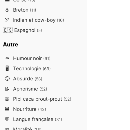
⚓
Breton
(11)
🏹
Indien et cow-boy
(10)
🇪🇸
Espagnol
(5)
Autre
⚰️
Humour noir
(91)
🖥️
Technologie
(69)
🙄
Absurde
(58)
📝
Aphorisme
(52)
💩
Pipi caca prout-prout
(52)
🍔
Nourriture
(42)
💬
Langue française
(31)
⚖️
Moralité
(26)