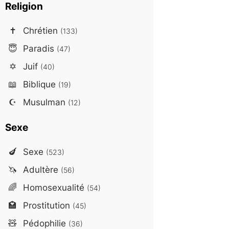
Religion
✝️
Chrétien
(133)
😇
Paradis
(47)
✡️
Juif
(40)
📖
Biblique
(19)
☪️
Musulman
(12)
Sexe
🍆
Sexe
(523)
🦄
Adultère
(56)
🌈
Homosexualité
(54)
🏩
Prostitution
(45)
🧸
Pédophilie
(36)