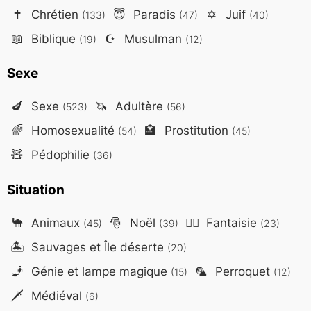
✝️
Chrétien
😇
Paradis
✡️
Juif
(133)
(47)
(40)
📖
Biblique
☪️
Musulman
(19)
(12)
Sexe
🍆
Sexe
🦄
Adultère
(523)
(56)
🌈
Homosexualité
🏩
Prostitution
(54)
(45)
🧸
Pédophilie
(36)
Situation
🐪
Animaux
🎅
Noël
🧙‍♂️
Fantaisie
(45)
(39)
(23)
🏝️
Sauvages et Île déserte
(20)
🧞
Génie et lampe magique
🦜
Perroquet
(15)
(12)
🗡️
Médiéval
(6)