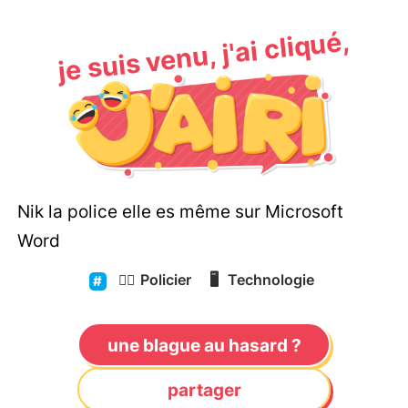
je suis venu, j'ai cliqué,
Nik la police elle es même sur Microsoft
Word
👮‍♂️
Policier
🖥️
Technologie
une blague au hasard ?
partager