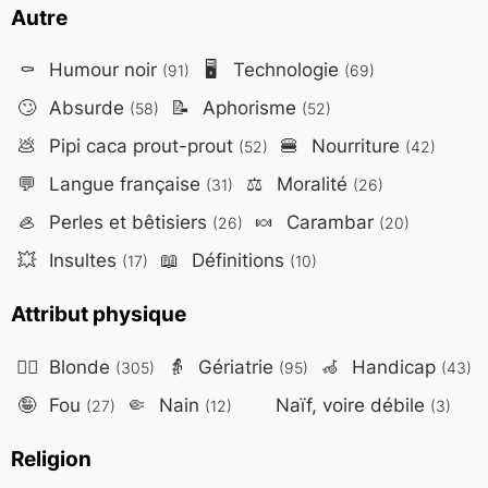
Autre
⚰️
Humour noir
🖥️
Technologie
(91)
(69)
🙄
Absurde
📝
Aphorisme
(58)
(52)
💩
Pipi caca prout-prout
🍔
Nourriture
(52)
(42)
💬
Langue française
⚖️
Moralité
(31)
(26)
🦪
Perles et bêtisiers
🍬
Carambar
(26)
(20)
💥
Insultes
📖
Définitions
(17)
(10)
Attribut physique
👱‍♀️
Blonde
👵
Gériatrie
🦽
Handicap
(305)
(95)
(43)
🤪
Fou
🤏
Nain
Naïf, voire débile
(27)
(12)
(3)
Religion