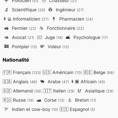
🌹
Politicien
🦆
Chasseur
(51)
(31)
🔬
Scientifique
👷
Ingénieur
(29)
(27)
👨‍💻
Informaticien
💊
Pharmacien
(27)
(24)
🚜
Fermier
☕
Fonctionnaire
(22)
(22)
🥑
Avocat
👨‍⚖️
Juge
🛋️
Psychologue
(21)
(18)
(17)
🚒
Pompier
💸
Voleur
(13)
(13)
Nationalité
🇫🇷
Français
🇺🇸
Américain
🇧🇪
Belge
(125)
(70)
(68)
🇬🇧
Anglais
🐪
Arabe
👨🏿
Africain
(48)
(47)
(45)
🇩🇪
Allemand
🇮🇹
Italien
🥢
Asiatique
(36)
(29)
(29)
🇷🇺
Russe
🛥️
Corse
⚓
Breton
(19)
(13)
(11)
🏹
Indien et cow-boy
🇪🇸
Espagnol
(10)
(5)