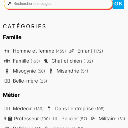
🔎
CATÉGORIES
Famille
👫
Homme et femme
👶
Enfant
(459)
(172)
👪
Famille
🐈
Chat et chien
(165)
(102)
🚺
Misogynie
🚹
Misandrie
(58)
(54)
🤷‍♀️
Belle-mère
(25)
Métier
👨‍⚕️
Médecin
🤵
Dans l'entreprise
(136)
(105)
👨‍🏫
Professeur
👮‍♂️
Policier
🪖
Militaire
(100)
(87)
(61)