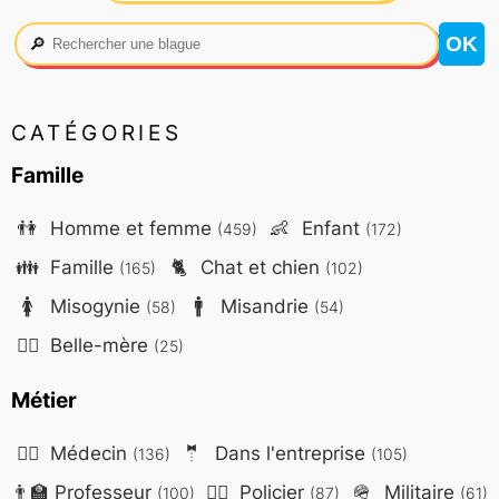
🔎
CATÉGORIES
Famille
👫
Homme et femme
👶
Enfant
(459)
(172)
👪
Famille
🐈
Chat et chien
(165)
(102)
🚺
Misogynie
🚹
Misandrie
(58)
(54)
🤷‍♀️
Belle-mère
(25)
Métier
👨‍⚕️
Médecin
🤵
Dans l'entreprise
(136)
(105)
👨‍🏫
Professeur
👮‍♂️
Policier
🪖
Militaire
(100)
(87)
(61)