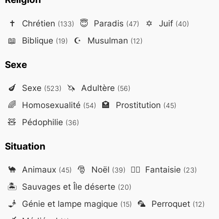
✝️
Chrétien
😇
Paradis
✡️
Juif
(133)
(47)
(40)
📖
Biblique
☪️
Musulman
(19)
(12)
Sexe
🍆
Sexe
🦄
Adultère
(523)
(56)
🌈
Homosexualité
🏩
Prostitution
(54)
(45)
🧸
Pédophilie
(36)
Situation
🐪
Animaux
🎅
Noël
🧙‍♂️
Fantaisie
(45)
(39)
(23)
🏝️
Sauvages et Île déserte
(20)
🧞
Génie et lampe magique
🦜
Perroquet
(15)
(12)