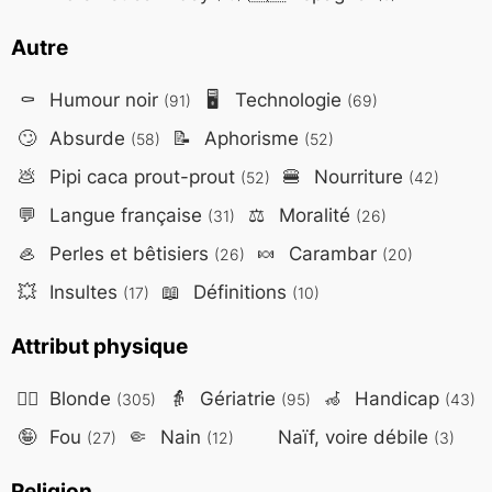
Autre
⚰️
Humour noir
🖥️
Technologie
(91)
(69)
🙄
Absurde
📝
Aphorisme
(58)
(52)
💩
Pipi caca prout-prout
🍔
Nourriture
(52)
(42)
💬
Langue française
⚖️
Moralité
(31)
(26)
🦪
Perles et bêtisiers
🍬
Carambar
(26)
(20)
💥
Insultes
📖
Définitions
(17)
(10)
Attribut physique
👱‍♀️
Blonde
👵
Gériatrie
🦽
Handicap
(305)
(95)
(43)
🤪
Fou
🤏
Nain
Naïf, voire débile
(27)
(12)
(3)
Religion