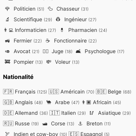
🌹
Politicien
🦆
Chasseur
(51)
(31)
🔬
Scientifique
👷
Ingénieur
(29)
(27)
👨‍💻
Informaticien
💊
Pharmacien
(27)
(24)
🚜
Fermier
☕
Fonctionnaire
(22)
(22)
🥑
Avocat
👨‍⚖️
Juge
🛋️
Psychologue
(21)
(18)
(17)
🚒
Pompier
💸
Voleur
(13)
(13)
Nationalité
🇫🇷
Français
🇺🇸
Américain
🇧🇪
Belge
(125)
(70)
(68)
🇬🇧
Anglais
🐪
Arabe
👨🏿
Africain
(48)
(47)
(45)
🇩🇪
Allemand
🇮🇹
Italien
🥢
Asiatique
(36)
(29)
(29)
🇷🇺
Russe
🛥️
Corse
⚓
Breton
(19)
(13)
(11)
🏹
Indien et cow-boy
🇪🇸
Espagnol
(10)
(5)