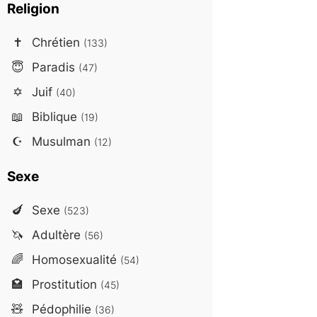
Religion
✝️
Chrétien
(133)
😇
Paradis
(47)
✡️
Juif
(40)
📖
Biblique
(19)
☪️
Musulman
(12)
Sexe
🍆
Sexe
(523)
🦄
Adultère
(56)
🌈
Homosexualité
(54)
🏩
Prostitution
(45)
🧸
Pédophilie
(36)