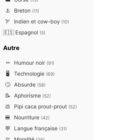
⚓
Breton
(11)
🏹
Indien et cow-boy
(10)
🇪🇸
Espagnol
(5)
Autre
⚰️
Humour noir
(91)
🖥️
Technologie
(69)
🙄
Absurde
(58)
📝
Aphorisme
(52)
💩
Pipi caca prout-prout
(52)
🍔
Nourriture
(42)
💬
Langue française
(31)
⚖️
Moralité
(26)