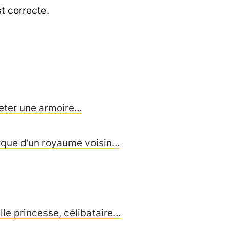
t correcte.
eter une armoire…
narque d’un royaume voisin…
elle princesse, célibataire…