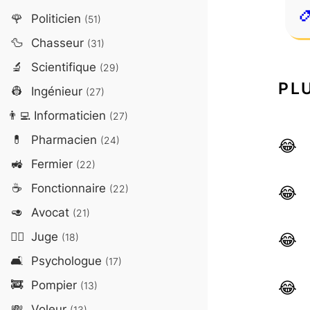
🌹
Politicien
(51)
🦆
Chasseur
(31)
🔬
Scientifique
(29)
PL
👷
Ingénieur
(27)
👨‍💻
Informaticien
(27)
💊
Pharmacien
(24)
🚜
Fermier
(22)
☕
Fonctionnaire
(22)
🥑
Avocat
(21)
👨‍⚖️
Juge
(18)
🛋️
Psychologue
(17)
🚒
Pompier
(13)
💸
Voleur
(13)