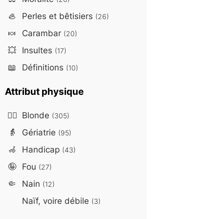
🦪
Perles et bêtisiers
(26)
🍬
Carambar
(20)
💥
Insultes
(17)
📖
Définitions
(10)
Attribut physique
👱‍♀️
Blonde
(305)
👵
Gériatrie
(95)
🦽
Handicap
(43)
🤪
Fou
(27)
🤏
Nain
(12)
Naïf, voire débile
(3)