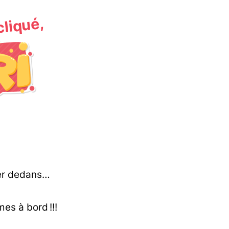
 cliqué,
uter dedans…
es à bord !!!