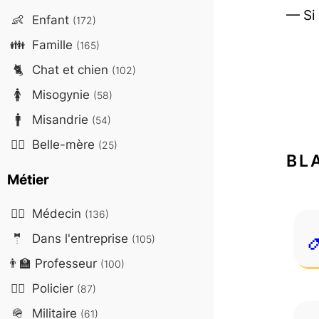
— Si
👶
Enfant
(172)
👪
Famille
(165)
🐈
Chat et chien
(102)
🚺
Misogynie
(58)
🚹
Misandrie
(54)
🤷‍♀️
Belle-mère
(25)
BL
Métier
👨‍⚕️
Médecin
(136)
🤵
Dans l'entreprise
(105)
👨‍🏫
Professeur
(100)
👮‍♂️
Policier
(87)
🪖
Militaire
(61)