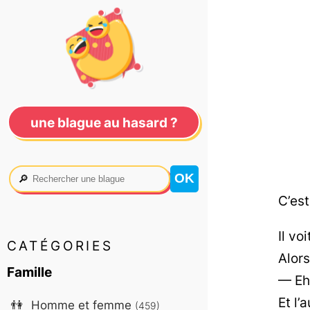
une blague au hasard ?
🔎
C’est
Il vo
CATÉGORIES
Alors
Famille
— Eh 
Et l’
👫
Homme et femme
(459)