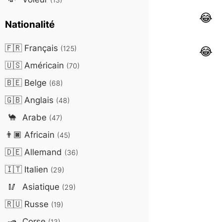
Nationalité
🇫🇷
Français
(125)
🇺🇸
Américain
(70)
🇧🇪
Belge
(68)
🇬🇧
Anglais
(48)
🐪
Arabe
(47)
👨🏿
Africain
(45)
🇩🇪
Allemand
(36)
🇮🇹
Italien
(29)
🥢
Asiatique
(29)
🇷🇺
Russe
(19)
🛥️
Corse
(13)