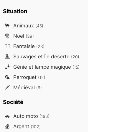
Situation
🐪
Animaux
(45)
🎅
Noël
(39)
🧙‍♂️
Fantaisie
(23)
🏝️
Sauvages et Île déserte
(20)
🧞
Génie et lampe magique
(15)
🦜
Perroquet
(12)
🗡️
Médiéval
(6)
Société
🚗
Auto moto
(166)
💰
Argent
(102)