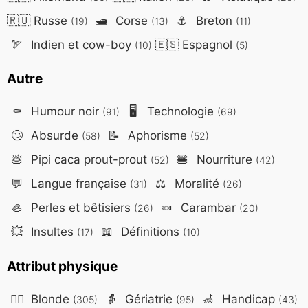
🇷🇺
Russe
🛥️
Corse
⚓
Breton
(19)
(13)
(11)
🏹
Indien et cow-boy
🇪🇸
Espagnol
(10)
(5)
Autre
⚰️
Humour noir
🖥️
Technologie
(91)
(69)
🙄
Absurde
📝
Aphorisme
(58)
(52)
💩
Pipi caca prout-prout
🍔
Nourriture
(52)
(42)
💬
Langue française
⚖️
Moralité
(31)
(26)
🦪
Perles et bêtisiers
🍬
Carambar
(26)
(20)
💥
Insultes
📖
Définitions
(17)
(10)
Attribut physique
👱‍♀️
Blonde
👵
Gériatrie
🦽
Handicap
(305)
(95)
(43)