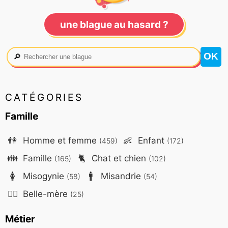
une blague au hasard ?
🔎
CATÉGORIES
Famille
👫
Homme et femme
👶
Enfant
(459)
(172)
👪
Famille
🐈
Chat et chien
(165)
(102)
🚺
Misogynie
🚹
Misandrie
(58)
(54)
🤷‍♀️
Belle-mère
(25)
Métier