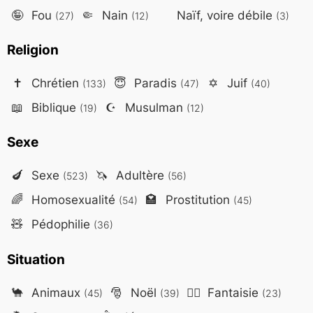
🤪
Fou
🤏
Nain
Naïf, voire débile
(27)
(12)
(3)
Religion
✝️
Chrétien
😇
Paradis
✡️
Juif
(133)
(47)
(40)
📖
Biblique
☪️
Musulman
(19)
(12)
Sexe
🍆
Sexe
🦄
Adultère
(523)
(56)
🌈
Homosexualité
🏩
Prostitution
(54)
(45)
🧸
Pédophilie
(36)
Situation
🐪
Animaux
🎅
Noël
🧙‍♂️
Fantaisie
(45)
(39)
(23)