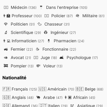
👨‍⚕️
Médecin
🤵
Dans l'entreprise
(136)
(105)
👨‍🏫
Professeur
👮‍♂️
Policier
🪖
Militaire
(100)
(87)
(61)
🌹
Politicien
🦆
Chasseur
(51)
(31)
🔬
Scientifique
👷
Ingénieur
(29)
(27)
👨‍💻
Informaticien
💊
Pharmacien
(27)
(24)
🚜
Fermier
☕
Fonctionnaire
(22)
(22)
🥑
Avocat
👨‍⚖️
Juge
🛋️
Psychologue
(21)
(18)
(17)
🚒
Pompier
💸
Voleur
(13)
(13)
Nationalité
🇫🇷
Français
🇺🇸
Américain
🇧🇪
Belge
(125)
(70)
(68)
🇬🇧
Anglais
🐪
Arabe
👨🏿
Africain
(48)
(47)
(45)
🇩🇪
Allemand
🇮🇹
Italien
🥢
Asiatique
(36)
(29)
(29)