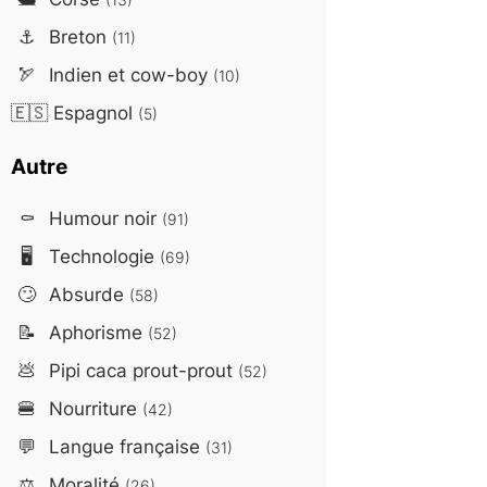
⚓
Breton
(11)
🏹
Indien et cow-boy
(10)
🇪🇸
Espagnol
(5)
Autre
⚰️
Humour noir
(91)
🖥️
Technologie
(69)
🙄
Absurde
(58)
📝
Aphorisme
(52)
💩
Pipi caca prout-prout
(52)
🍔
Nourriture
(42)
💬
Langue française
(31)
⚖️
Moralité
(26)