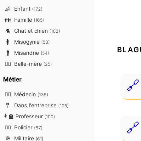
👶
Enfant
(172)
👪
Famille
(165)
🐈
Chat et chien
(102)
🚺
Misogynie
(58)
BLAG
🚹
Misandrie
(54)
🤷‍♀️
Belle-mère
(25)
Métier
👨‍⚕️
Médecin
(136)
🤵
Dans l'entreprise
(105)
👨‍🏫
Professeur
(100)
👮‍♂️
Policier
(87)
🪖
Militaire
(61)