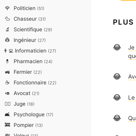
🌹
Politicien
(51)
🦆
Chasseur
(31)
PLUS
🔬
Scientifique
(29)
👷
Ingénieur
(27)
Je 
👨‍💻
Informaticien
(27)
qu
💊
Pharmacien
(24)
🚜
Fermier
(22)
Av
☕
Fonctionnaire
(22)
🥑
Avocat
(21)
Le
👨‍⚖️
Juge
(18)
🛋️
Psychologue
(17)
Qu
🚒
Pompier
(13)
💸
Voleur
(13)