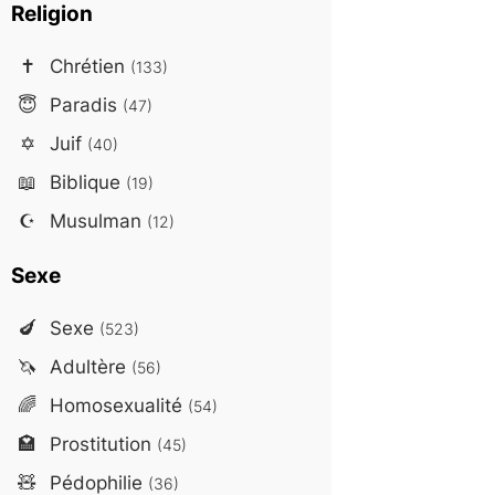
Religion
✝️
Chrétien
(133)
😇
Paradis
(47)
✡️
Juif
(40)
📖
Biblique
(19)
☪️
Musulman
(12)
Sexe
🍆
Sexe
(523)
🦄
Adultère
(56)
🌈
Homosexualité
(54)
🏩
Prostitution
(45)
🧸
Pédophilie
(36)