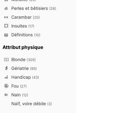
🦪
Perles et bêtisiers
(26)
🍬
Carambar
(20)
💥
Insultes
(17)
📖
Définitions
(10)
Attribut physique
👱‍♀️
Blonde
(305)
👵
Gériatrie
(95)
🦽
Handicap
(43)
🤪
Fou
(27)
🤏
Nain
(12)
Naïf, voire débile
(3)