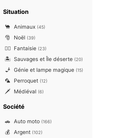
Situation
🐪
Animaux
(45)
🎅
Noël
(39)
🧙‍♂️
Fantaisie
(23)
🏝️
Sauvages et Île déserte
(20)
🧞
Génie et lampe magique
(15)
🦜
Perroquet
(12)
🗡️
Médiéval
(6)
Société
🚗
Auto moto
(166)
💰
Argent
(102)