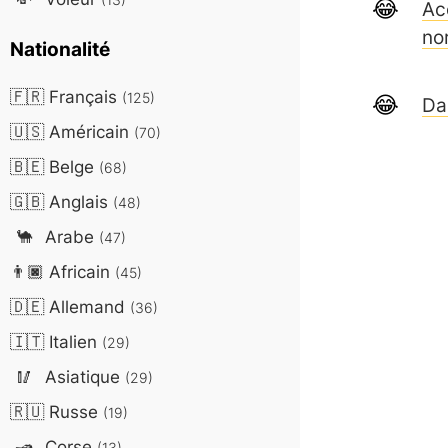
Ac
no
Nationalité
🇫🇷
Français
(125)
Da
🇺🇸
Américain
(70)
🇧🇪
Belge
(68)
🇬🇧
Anglais
(48)
🐪
Arabe
(47)
👨🏿
Africain
(45)
🇩🇪
Allemand
(36)
🇮🇹
Italien
(29)
🥢
Asiatique
(29)
🇷🇺
Russe
(19)
🛥️
Corse
(13)