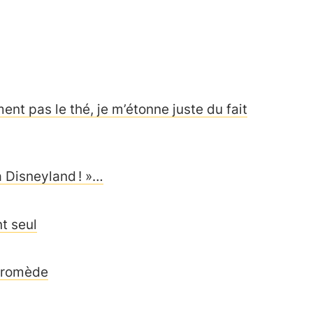
ment pas le thé, je m’étonne juste du fait
à Disneyland ! »…
t seul
ndromède