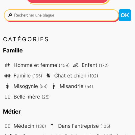
🔎
CATÉGORIES
Famille
👫
Homme et femme
👶
Enfant
(459)
(172)
👪
Famille
🐈
Chat et chien
(165)
(102)
🚺
Misogynie
🚹
Misandrie
(58)
(54)
🤷‍♀️
Belle-mère
(25)
Métier
👨‍⚕️
Médecin
🤵
Dans l'entreprise
(136)
(105)