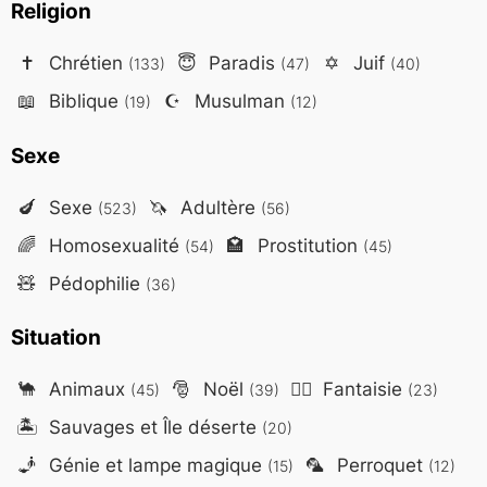
Religion
✝️
Chrétien
😇
Paradis
✡️
Juif
(133)
(47)
(40)
📖
Biblique
☪️
Musulman
(19)
(12)
Sexe
🍆
Sexe
🦄
Adultère
(523)
(56)
🌈
Homosexualité
🏩
Prostitution
(54)
(45)
🧸
Pédophilie
(36)
Situation
🐪
Animaux
🎅
Noël
🧙‍♂️
Fantaisie
(45)
(39)
(23)
🏝️
Sauvages et Île déserte
(20)
🧞
Génie et lampe magique
🦜
Perroquet
(15)
(12)