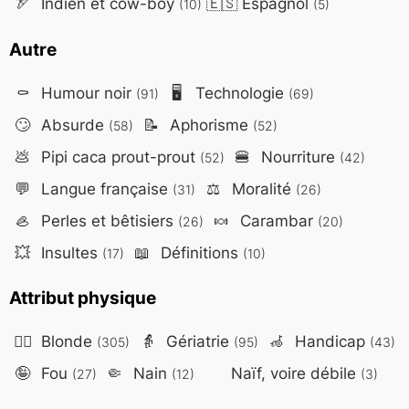
🏹
Indien et cow-boy
🇪🇸
Espagnol
(10)
(5)
Autre
⚰️
Humour noir
🖥️
Technologie
(91)
(69)
🙄
Absurde
📝
Aphorisme
(58)
(52)
💩
Pipi caca prout-prout
🍔
Nourriture
(52)
(42)
💬
Langue française
⚖️
Moralité
(31)
(26)
🦪
Perles et bêtisiers
🍬
Carambar
(26)
(20)
💥
Insultes
📖
Définitions
(17)
(10)
Attribut physique
👱‍♀️
Blonde
👵
Gériatrie
🦽
Handicap
(305)
(95)
(43)
🤪
Fou
🤏
Nain
Naïf, voire débile
(27)
(12)
(3)