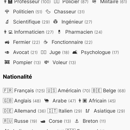
👨‍🏫
Professeur
👮‍♂️
Policier
🪖
Militaire
(100)
(87)
(61)
🌹
Politicien
🦆
Chasseur
(51)
(31)
🔬
Scientifique
👷
Ingénieur
(29)
(27)
👨‍💻
Informaticien
💊
Pharmacien
(27)
(24)
🚜
Fermier
☕
Fonctionnaire
(22)
(22)
🥑
Avocat
👨‍⚖️
Juge
🛋️
Psychologue
(21)
(18)
(17)
🚒
Pompier
💸
Voleur
(13)
(13)
Nationalité
🇫🇷
Français
🇺🇸
Américain
🇧🇪
Belge
(125)
(70)
(68)
🇬🇧
Anglais
🐪
Arabe
👨🏿
Africain
(48)
(47)
(45)
🇩🇪
Allemand
🇮🇹
Italien
🥢
Asiatique
(36)
(29)
(29)
🇷🇺
Russe
🛥️
Corse
⚓
Breton
(19)
(13)
(11)