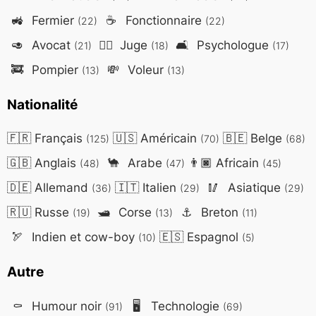
🚜
Fermier
☕
Fonctionnaire
(22)
(22)
🥑
Avocat
👨‍⚖️
Juge
🛋️
Psychologue
(21)
(18)
(17)
🚒
Pompier
💸
Voleur
(13)
(13)
Nationalité
🇫🇷
Français
🇺🇸
Américain
🇧🇪
Belge
(125)
(70)
(68)
🇬🇧
Anglais
🐪
Arabe
👨🏿
Africain
(48)
(47)
(45)
🇩🇪
Allemand
🇮🇹
Italien
🥢
Asiatique
(36)
(29)
(29)
🇷🇺
Russe
🛥️
Corse
⚓
Breton
(19)
(13)
(11)
🏹
Indien et cow-boy
🇪🇸
Espagnol
(10)
(5)
Autre
⚰️
Humour noir
🖥️
Technologie
(91)
(69)