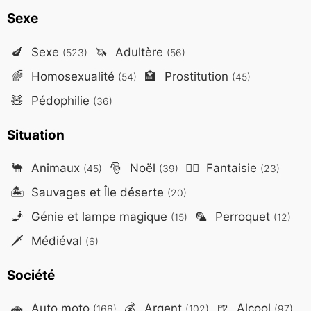
Sexe
🍆
Sexe
🦄
Adultère
(523)
(56)
🌈
Homosexualité
🏩
Prostitution
(54)
(45)
🧸
Pédophilie
(36)
Situation
🐪
Animaux
🎅
Noël
🧙‍♂️
Fantaisie
(45)
(39)
(23)
🏝️
Sauvages et Île déserte
(20)
🧞
Génie et lampe magique
🦜
Perroquet
(15)
(12)
🗡️
Médiéval
(6)
Société
🚗
Auto moto
💰
Argent
🍺
Alcool
(166)
(102)
(97)