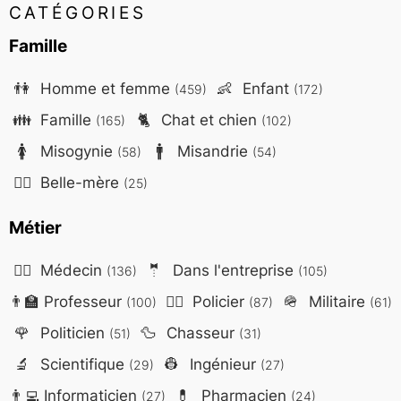
CATÉGORIES
Famille
👫
Homme et femme
👶
Enfant
(459)
(172)
👪
Famille
🐈
Chat et chien
(165)
(102)
🚺
Misogynie
🚹
Misandrie
(58)
(54)
🤷‍♀️
Belle-mère
(25)
Métier
👨‍⚕️
Médecin
🤵
Dans l'entreprise
(136)
(105)
👨‍🏫
Professeur
👮‍♂️
Policier
🪖
Militaire
(100)
(87)
(61)
🌹
Politicien
🦆
Chasseur
(51)
(31)
🔬
Scientifique
👷
Ingénieur
(29)
(27)
👨‍💻
Informaticien
💊
Pharmacien
(27)
(24)