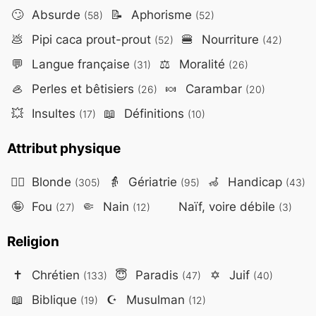
🙄
Absurde
📝
Aphorisme
(58)
(52)
💩
Pipi caca prout-prout
🍔
Nourriture
(52)
(42)
💬
Langue française
⚖️
Moralité
(31)
(26)
🦪
Perles et bêtisiers
🍬
Carambar
(26)
(20)
💥
Insultes
📖
Définitions
(17)
(10)
Attribut physique
👱‍♀️
Blonde
👵
Gériatrie
🦽
Handicap
(305)
(95)
(43)
🤪
Fou
🤏
Nain
Naïf, voire débile
(27)
(12)
(3)
Religion
✝️
Chrétien
😇
Paradis
✡️
Juif
(133)
(47)
(40)
📖
Biblique
☪️
Musulman
(19)
(12)