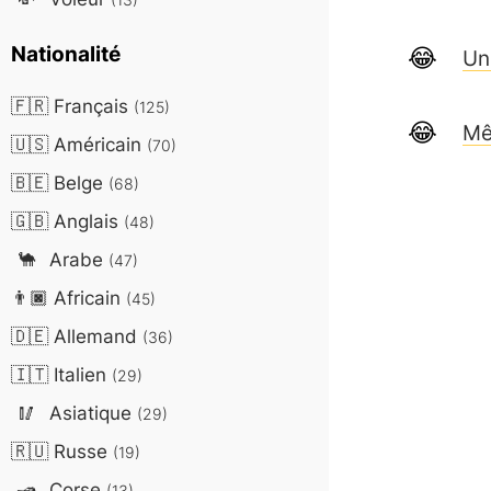
Nationalité
Un 
🇫🇷
Français
(125)
Mê
🇺🇸
Américain
(70)
🇧🇪
Belge
(68)
🇬🇧
Anglais
(48)
🐪
Arabe
(47)
👨🏿
Africain
(45)
🇩🇪
Allemand
(36)
🇮🇹
Italien
(29)
🥢
Asiatique
(29)
🇷🇺
Russe
(19)
🛥️
Corse
(13)