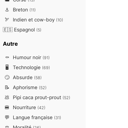
⚓
Breton
(11)
🏹
Indien et cow-boy
(10)
🇪🇸
Espagnol
(5)
Autre
⚰️
Humour noir
(91)
🖥️
Technologie
(69)
🙄
Absurde
(58)
📝
Aphorisme
(52)
💩
Pipi caca prout-prout
(52)
🍔
Nourriture
(42)
💬
Langue française
(31)
⚖️
Moralité
(26)