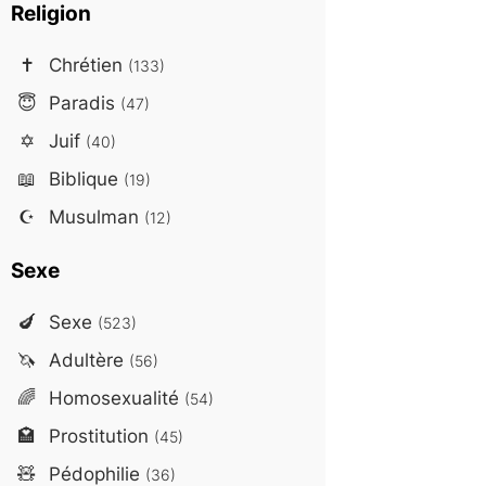
Religion
✝️
Chrétien
(133)
😇
Paradis
(47)
✡️
Juif
(40)
📖
Biblique
(19)
☪️
Musulman
(12)
Sexe
🍆
Sexe
(523)
🦄
Adultère
(56)
🌈
Homosexualité
(54)
🏩
Prostitution
(45)
🧸
Pédophilie
(36)