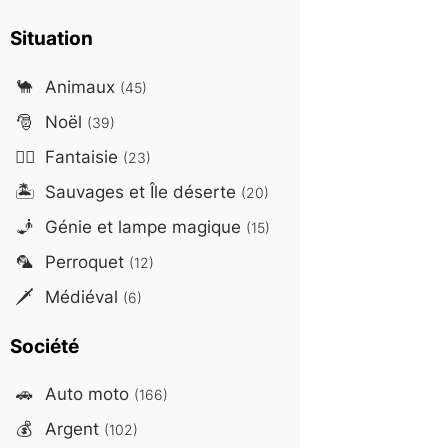
Situation
🐪
Animaux
(45)
🎅
Noël
(39)
🧙‍♂️
Fantaisie
(23)
🏝️
Sauvages et Île déserte
(20)
🧞
Génie et lampe magique
(15)
🦜
Perroquet
(12)
🗡️
Médiéval
(6)
Société
🚗
Auto moto
(166)
💰
Argent
(102)