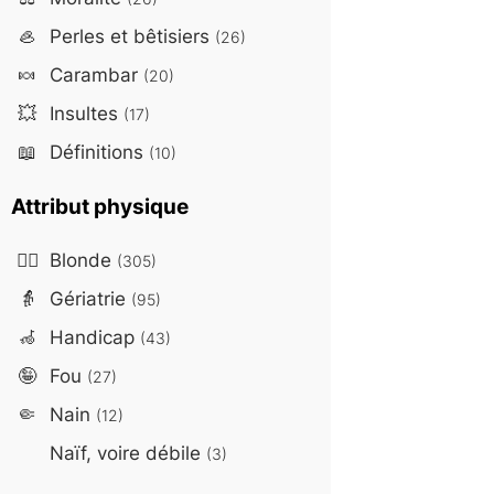
🦪
Perles et bêtisiers
(26)
🍬
Carambar
(20)
💥
Insultes
(17)
📖
Définitions
(10)
Attribut physique
👱‍♀️
Blonde
(305)
👵
Gériatrie
(95)
🦽
Handicap
(43)
🤪
Fou
(27)
🤏
Nain
(12)
Naïf, voire débile
(3)