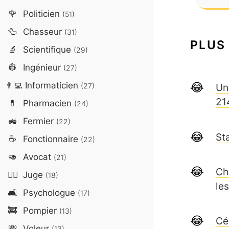
🌹
Politicien
(51)
🦆
Chasseur
(31)
PLUS
🔬
Scientifique
(29)
👷
Ingénieur
(27)
👨‍💻
Informaticien
Un
(27)
21
💊
Pharmacien
(24)
🚜
Fermier
(22)
St
☕
Fonctionnaire
(22)
🥑
Avocat
(21)
Ch
👨‍⚖️
Juge
(18)
le
🛋️
Psychologue
(17)
🚒
Pompier
(13)
Cé
💸
Voleur
(13)