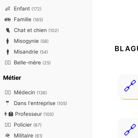
👶
Enfant
(172)
👪
Famille
(165)
🐈
Chat et chien
(102)
🚺
Misogynie
(58)
BLAG
🚹
Misandrie
(54)
🤷‍♀️
Belle-mère
(25)
Métier
👨‍⚕️
Médecin
(136)
🤵
Dans l'entreprise
(105)
👨‍🏫
Professeur
(100)
👮‍♂️
Policier
(87)
🪖
Militaire
(61)