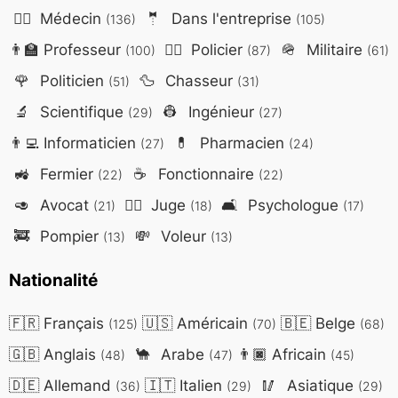
👨‍⚕️
Médecin
🤵
Dans l'entreprise
(136)
(105)
👨‍🏫
Professeur
👮‍♂️
Policier
🪖
Militaire
(100)
(87)
(61)
🌹
Politicien
🦆
Chasseur
(51)
(31)
🔬
Scientifique
👷
Ingénieur
(29)
(27)
👨‍💻
Informaticien
💊
Pharmacien
(27)
(24)
🚜
Fermier
☕
Fonctionnaire
(22)
(22)
🥑
Avocat
👨‍⚖️
Juge
🛋️
Psychologue
(21)
(18)
(17)
🚒
Pompier
💸
Voleur
(13)
(13)
Nationalité
🇫🇷
Français
🇺🇸
Américain
🇧🇪
Belge
(125)
(70)
(68)
🇬🇧
Anglais
🐪
Arabe
👨🏿
Africain
(48)
(47)
(45)
🇩🇪
Allemand
🇮🇹
Italien
🥢
Asiatique
(36)
(29)
(29)