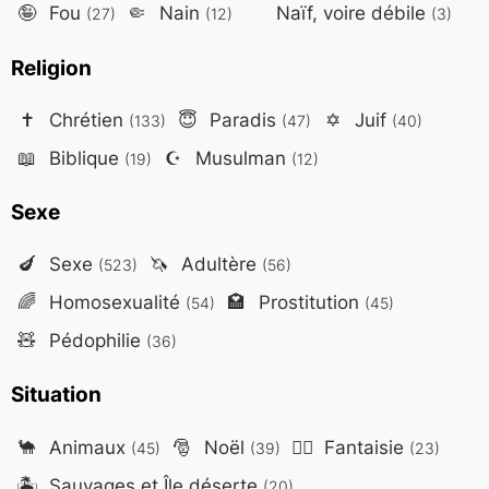
🤪
Fou
🤏
Nain
Naïf, voire débile
(27)
(12)
(3)
Religion
✝️
Chrétien
😇
Paradis
✡️
Juif
(133)
(47)
(40)
📖
Biblique
☪️
Musulman
(19)
(12)
Sexe
🍆
Sexe
🦄
Adultère
(523)
(56)
🌈
Homosexualité
🏩
Prostitution
(54)
(45)
🧸
Pédophilie
(36)
Situation
🐪
Animaux
🎅
Noël
🧙‍♂️
Fantaisie
(45)
(39)
(23)
🏝️
Sauvages et Île déserte
(20)