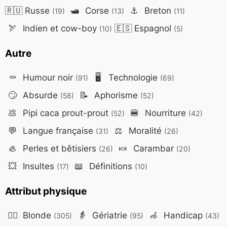
🇷🇺
Russe
🛥️
Corse
⚓
Breton
(19)
(13)
(11)
🏹
Indien et cow-boy
🇪🇸
Espagnol
(10)
(5)
Autre
⚰️
Humour noir
🖥️
Technologie
(91)
(69)
🙄
Absurde
📝
Aphorisme
(58)
(52)
💩
Pipi caca prout-prout
🍔
Nourriture
(52)
(42)
💬
Langue française
⚖️
Moralité
(31)
(26)
🦪
Perles et bêtisiers
🍬
Carambar
(26)
(20)
💥
Insultes
📖
Définitions
(17)
(10)
Attribut physique
👱‍♀️
Blonde
👵
Gériatrie
🦽
Handicap
(305)
(95)
(43)