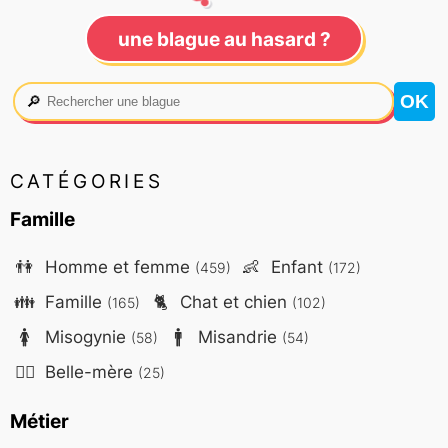
une blague au hasard ?
🔎
CATÉGORIES
Famille
👫
Homme et femme
👶
Enfant
(459)
(172)
👪
Famille
🐈
Chat et chien
(165)
(102)
🚺
Misogynie
🚹
Misandrie
(58)
(54)
🤷‍♀️
Belle-mère
(25)
Métier