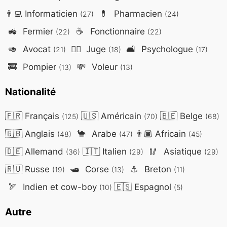
👨‍💻
Informaticien
💊
Pharmacien
(27)
(24)
🚜
Fermier
☕
Fonctionnaire
(22)
(22)
🥑
Avocat
👨‍⚖️
Juge
🛋️
Psychologue
(21)
(18)
(17)
🚒
Pompier
💸
Voleur
(13)
(13)
Nationalité
🇫🇷
Français
🇺🇸
Américain
🇧🇪
Belge
(125)
(70)
(68)
🇬🇧
Anglais
🐪
Arabe
👨🏿
Africain
(48)
(47)
(45)
🇩🇪
Allemand
🇮🇹
Italien
🥢
Asiatique
(36)
(29)
(29)
🇷🇺
Russe
🛥️
Corse
⚓
Breton
(19)
(13)
(11)
🏹
Indien et cow-boy
🇪🇸
Espagnol
(10)
(5)
Autre