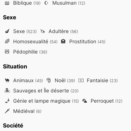
📖
Biblique
☪️
Musulman
(19)
(12)
Sexe
🍆
Sexe
🦄
Adultère
(523)
(56)
🌈
Homosexualité
🏩
Prostitution
(54)
(45)
🧸
Pédophilie
(36)
Situation
🐪
Animaux
🎅
Noël
🧙‍♂️
Fantaisie
(45)
(39)
(23)
🏝️
Sauvages et Île déserte
(20)
🧞
Génie et lampe magique
🦜
Perroquet
(15)
(12)
🗡️
Médiéval
(6)
Société