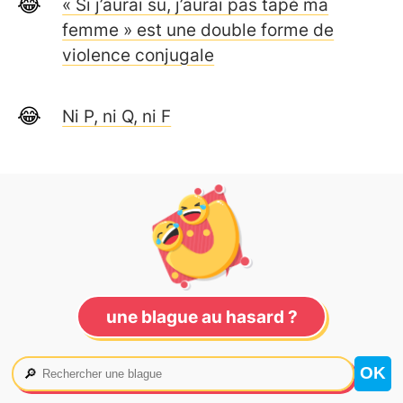
« Si j’aurai su, j’aurai pas tapé ma
femme » est une double forme de
violence conjugale
Ni P, ni Q, ni F
une blague au hasard ?
🔎