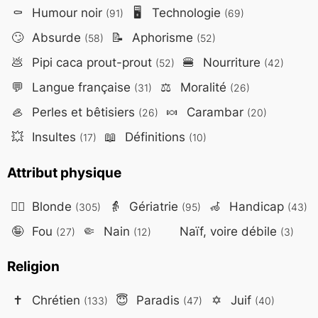
⚰️
Humour noir
🖥️
Technologie
(91)
(69)
🙄
Absurde
📝
Aphorisme
(58)
(52)
💩
Pipi caca prout-prout
🍔
Nourriture
(52)
(42)
💬
Langue française
⚖️
Moralité
(31)
(26)
🦪
Perles et bêtisiers
🍬
Carambar
(26)
(20)
💥
Insultes
📖
Définitions
(17)
(10)
Attribut physique
👱‍♀️
Blonde
👵
Gériatrie
🦽
Handicap
(305)
(95)
(43)
🤪
Fou
🤏
Nain
Naïf, voire débile
(27)
(12)
(3)
Religion
✝️
Chrétien
😇
Paradis
✡️
Juif
(133)
(47)
(40)