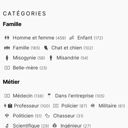
CATÉGORIES
Famille
👫
Homme et femme
👶
Enfant
(459)
(172)
👪
Famille
🐈
Chat et chien
(165)
(102)
🚺
Misogynie
🚹
Misandrie
(58)
(54)
🤷‍♀️
Belle-mère
(25)
Métier
👨‍⚕️
Médecin
🤵
Dans l'entreprise
(136)
(105)
👨‍🏫
Professeur
👮‍♂️
Policier
🪖
Militaire
(100)
(87)
(61)
🌹
Politicien
🦆
Chasseur
(51)
(31)
🔬
Scientifique
👷
Ingénieur
(29)
(27)