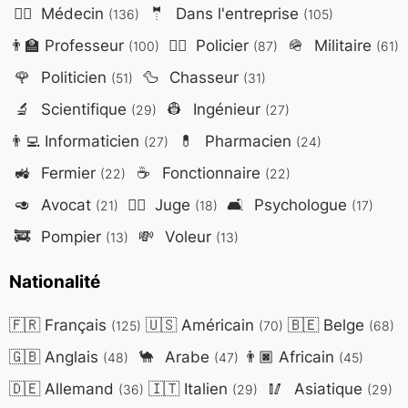
👨‍⚕️
Médecin
🤵
Dans l'entreprise
(136)
(105)
👨‍🏫
Professeur
👮‍♂️
Policier
🪖
Militaire
(100)
(87)
(61)
🌹
Politicien
🦆
Chasseur
(51)
(31)
🔬
Scientifique
👷
Ingénieur
(29)
(27)
👨‍💻
Informaticien
💊
Pharmacien
(27)
(24)
🚜
Fermier
☕
Fonctionnaire
(22)
(22)
🥑
Avocat
👨‍⚖️
Juge
🛋️
Psychologue
(21)
(18)
(17)
🚒
Pompier
💸
Voleur
(13)
(13)
Nationalité
🇫🇷
Français
🇺🇸
Américain
🇧🇪
Belge
(125)
(70)
(68)
🇬🇧
Anglais
🐪
Arabe
👨🏿
Africain
(48)
(47)
(45)
🇩🇪
Allemand
🇮🇹
Italien
🥢
Asiatique
(36)
(29)
(29)