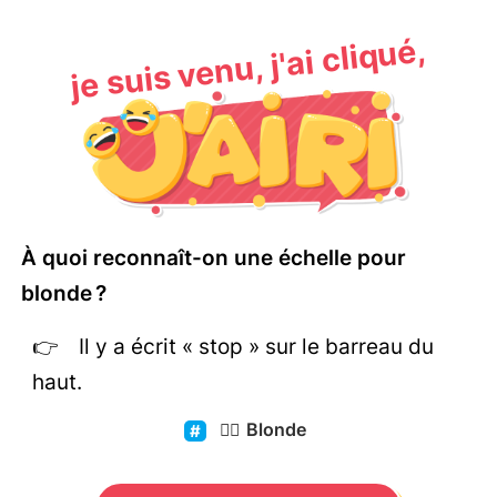
je suis venu, j'ai cliqué,
À quoi reconnaît-on une échelle pour
blonde ?
Il y a écrit « stop » sur le barreau du
haut.
👱‍♀️
Blonde