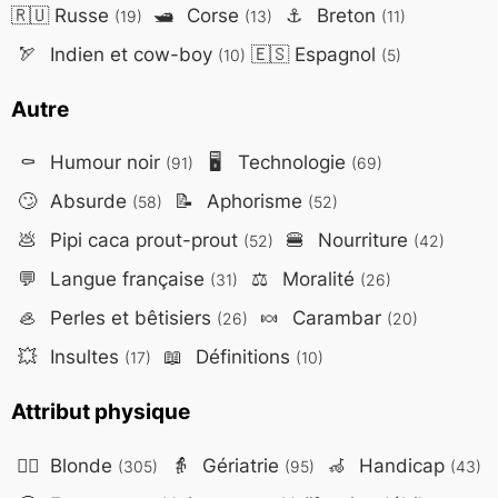
🇷🇺
Russe
🛥️
Corse
⚓
Breton
(19)
(13)
(11)
🏹
Indien et cow-boy
🇪🇸
Espagnol
(10)
(5)
Autre
⚰️
Humour noir
🖥️
Technologie
(91)
(69)
🙄
Absurde
📝
Aphorisme
(58)
(52)
💩
Pipi caca prout-prout
🍔
Nourriture
(52)
(42)
💬
Langue française
⚖️
Moralité
(31)
(26)
🦪
Perles et bêtisiers
🍬
Carambar
(26)
(20)
💥
Insultes
📖
Définitions
(17)
(10)
Attribut physique
👱‍♀️
Blonde
👵
Gériatrie
🦽
Handicap
(305)
(95)
(43)