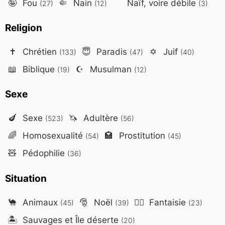
🤪
Fou
🤏
Nain
Naïf, voire débile
(27)
(12)
(3)
Religion
✝️
Chrétien
😇
Paradis
✡️
Juif
(133)
(47)
(40)
📖
Biblique
☪️
Musulman
(19)
(12)
Sexe
🍆
Sexe
🦄
Adultère
(523)
(56)
🌈
Homosexualité
🏩
Prostitution
(54)
(45)
🧸
Pédophilie
(36)
Situation
🐪
Animaux
🎅
Noël
🧙‍♂️
Fantaisie
(45)
(39)
(23)
🏝️
Sauvages et Île déserte
(20)