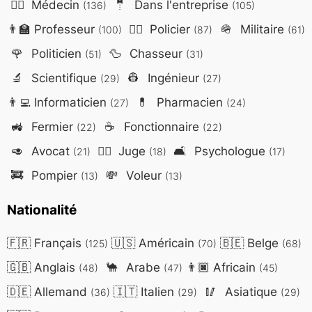
👨‍⚕️
Médecin
🤵
Dans l'entreprise
(136)
(105)
👨‍🏫
Professeur
👮‍♂️
Policier
🪖
Militaire
(100)
(87)
(61)
🌹
Politicien
🦆
Chasseur
(51)
(31)
🔬
Scientifique
👷
Ingénieur
(29)
(27)
👨‍💻
Informaticien
💊
Pharmacien
(27)
(24)
🚜
Fermier
☕
Fonctionnaire
(22)
(22)
🥑
Avocat
👨‍⚖️
Juge
🛋️
Psychologue
(21)
(18)
(17)
🚒
Pompier
💸
Voleur
(13)
(13)
Nationalité
🇫🇷
Français
🇺🇸
Américain
🇧🇪
Belge
(125)
(70)
(68)
🇬🇧
Anglais
🐪
Arabe
👨🏿
Africain
(48)
(47)
(45)
🇩🇪
Allemand
🇮🇹
Italien
🥢
Asiatique
(36)
(29)
(29)