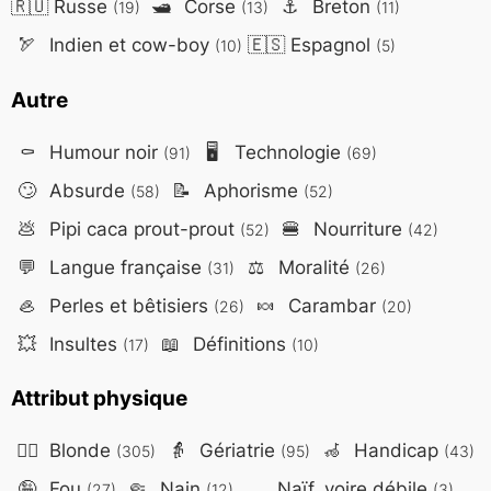
🇷🇺
Russe
🛥️
Corse
⚓
Breton
(19)
(13)
(11)
🏹
Indien et cow-boy
🇪🇸
Espagnol
(10)
(5)
Autre
⚰️
Humour noir
🖥️
Technologie
(91)
(69)
🙄
Absurde
📝
Aphorisme
(58)
(52)
💩
Pipi caca prout-prout
🍔
Nourriture
(52)
(42)
💬
Langue française
⚖️
Moralité
(31)
(26)
🦪
Perles et bêtisiers
🍬
Carambar
(26)
(20)
💥
Insultes
📖
Définitions
(17)
(10)
Attribut physique
👱‍♀️
Blonde
👵
Gériatrie
🦽
Handicap
(305)
(95)
(43)
🤪
Fou
🤏
Nain
Naïf, voire débile
(27)
(12)
(3)