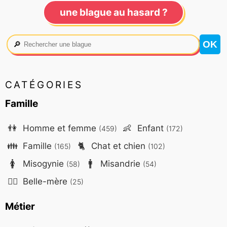
une blague au hasard ?
🔎
CATÉGORIES
Famille
👫
Homme et femme
👶
Enfant
(459)
(172)
👪
Famille
🐈
Chat et chien
(165)
(102)
🚺
Misogynie
🚹
Misandrie
(58)
(54)
🤷‍♀️
Belle-mère
(25)
Métier