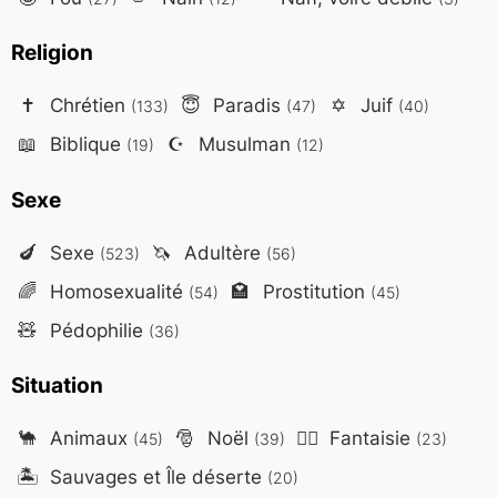
Religion
✝️
Chrétien
😇
Paradis
✡️
Juif
(133)
(47)
(40)
📖
Biblique
☪️
Musulman
(19)
(12)
Sexe
🍆
Sexe
🦄
Adultère
(523)
(56)
🌈
Homosexualité
🏩
Prostitution
(54)
(45)
🧸
Pédophilie
(36)
Situation
🐪
Animaux
🎅
Noël
🧙‍♂️
Fantaisie
(45)
(39)
(23)
🏝️
Sauvages et Île déserte
(20)