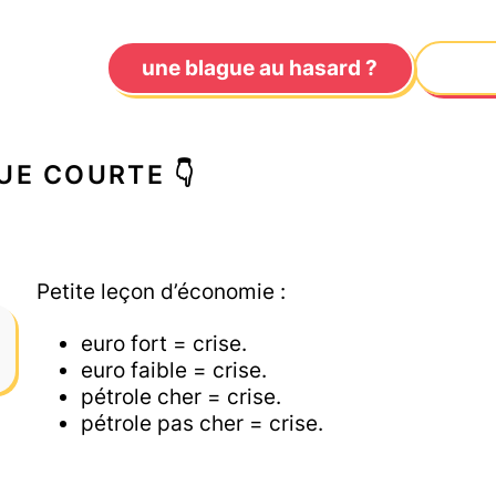
une blague au hasard ?
UE COURTE 👇
Petite leçon d’économie :
euro fort = crise.
euro faible = crise.
pétrole cher = crise.
pétrole pas cher = crise.