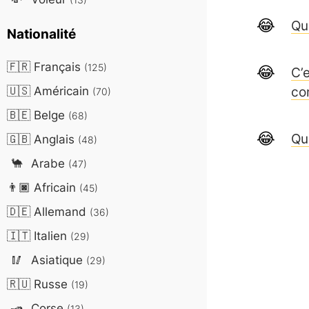
Qu
Nationalité
🇫🇷
Français
(125)
C’
🇺🇸
Américain
co
(70)
🇧🇪
Belge
(68)
Qu
🇬🇧
Anglais
(48)
🐪
Arabe
(47)
👨🏿
Africain
(45)
🇩🇪
Allemand
(36)
🇮🇹
Italien
(29)
🥢
Asiatique
(29)
🇷🇺
Russe
(19)
🛥️
Corse
(13)