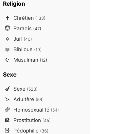
Religion
✝️
Chrétien
(133)
😇
Paradis
(47)
✡️
Juif
(40)
📖
Biblique
(19)
☪️
Musulman
(12)
Sexe
🍆
Sexe
(523)
🦄
Adultère
(56)
🌈
Homosexualité
(54)
🏩
Prostitution
(45)
🧸
Pédophilie
(36)