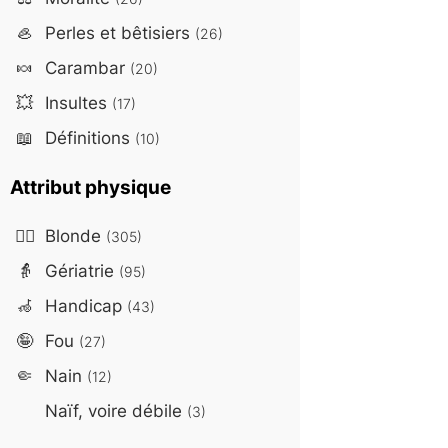
🦪
Perles et bêtisiers
(26)
🍬
Carambar
(20)
💥
Insultes
(17)
📖
Définitions
(10)
Attribut physique
👱‍♀️
Blonde
(305)
👵
Gériatrie
(95)
🦽
Handicap
(43)
🤪
Fou
(27)
🤏
Nain
(12)
Naïf, voire débile
(3)