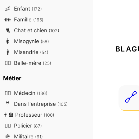
👶
Enfant
(172)
👪
Famille
(165)
🐈
Chat et chien
(102)
🚺
Misogynie
(58)
BLAG
🚹
Misandrie
(54)
🤷‍♀️
Belle-mère
(25)
Métier
👨‍⚕️
Médecin
(136)
🤵
Dans l'entreprise
(105)
👨‍🏫
Professeur
(100)
👮‍♂️
Policier
(87)
🪖
Militaire
(61)