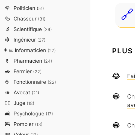
🌹
Politicien
(51)
🦆
Chasseur
(31)
🔬
Scientifique
(29)
👷
Ingénieur
(27)
PLUS
👨‍💻
Informaticien
(27)
💊
Pharmacien
(24)
🚜
Fermier
(22)
Fa
☕
Fonctionnaire
(22)
🥑
Avocat
(21)
Che
👨‍⚖️
Juge
(18)
av
🛋️
Psychologue
(17)
🚒
Pompier
(13)
Ch
💸
Voleur
(13)