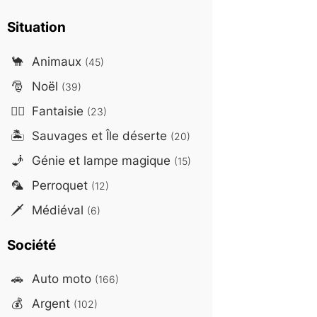
Situation
🐪
Animaux
(45)
🎅
Noël
(39)
🧙‍♂️
Fantaisie
(23)
🏝️
Sauvages et Île déserte
(20)
🧞
Génie et lampe magique
(15)
🦜
Perroquet
(12)
🗡️
Médiéval
(6)
Société
🚗
Auto moto
(166)
💰
Argent
(102)