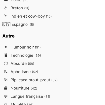
⚓
Breton
(11)
🏹
Indien et cow-boy
(10)
🇪🇸
Espagnol
(5)
Autre
⚰️
Humour noir
(91)
🖥️
Technologie
(69)
🙄
Absurde
(58)
📝
Aphorisme
(52)
💩
Pipi caca prout-prout
(52)
🍔
Nourriture
(42)
💬
Langue française
(31)
⚖️
Moralité
(26)