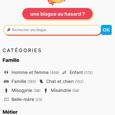
une blague au hasard ?
🔎
CATÉGORIES
Famille
👫
Homme et femme
👶
Enfant
(459)
(172)
👪
Famille
🐈
Chat et chien
(165)
(102)
🚺
Misogynie
🚹
Misandrie
(58)
(54)
🤷‍♀️
Belle-mère
(25)
Métier