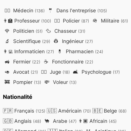
👨‍⚕️
Médecin
🤵
Dans l'entreprise
(136)
(105)
👨‍🏫
Professeur
👮‍♂️
Policier
🪖
Militaire
(100)
(87)
(61)
🌹
Politicien
🦆
Chasseur
(51)
(31)
🔬
Scientifique
👷
Ingénieur
(29)
(27)
👨‍💻
Informaticien
💊
Pharmacien
(27)
(24)
🚜
Fermier
☕
Fonctionnaire
(22)
(22)
🥑
Avocat
👨‍⚖️
Juge
🛋️
Psychologue
(21)
(18)
(17)
🚒
Pompier
💸
Voleur
(13)
(13)
Nationalité
🇫🇷
Français
🇺🇸
Américain
🇧🇪
Belge
(125)
(70)
(68)
🇬🇧
Anglais
🐪
Arabe
👨🏿
Africain
(48)
(47)
(45)