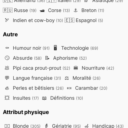
🇩🇪
Allemand
🇮🇹
Italien
🥢
Asiatique
(36)
(29)
(29)
🇷🇺
Russe
🛥️
Corse
⚓
Breton
(19)
(13)
(11)
🏹
Indien et cow-boy
🇪🇸
Espagnol
(10)
(5)
Autre
⚰️
Humour noir
🖥️
Technologie
(91)
(69)
🙄
Absurde
📝
Aphorisme
(58)
(52)
💩
Pipi caca prout-prout
🍔
Nourriture
(52)
(42)
💬
Langue française
⚖️
Moralité
(31)
(26)
🦪
Perles et bêtisiers
🍬
Carambar
(26)
(20)
💥
Insultes
📖
Définitions
(17)
(10)
Attribut physique
👱‍♀️
Blonde
👵
Gériatrie
🦽
Handicap
(305)
(95)
(43)