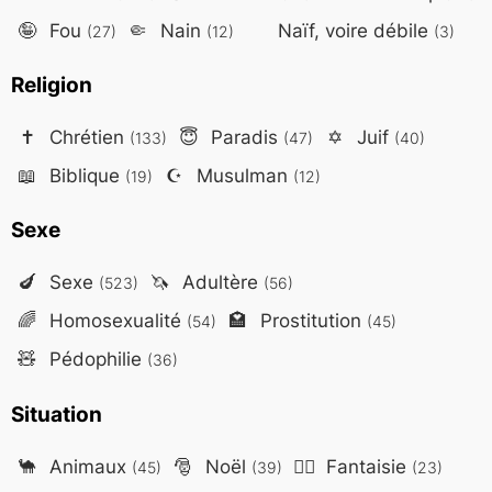
🤪
Fou
🤏
Nain
Naïf, voire débile
(27)
(12)
(3)
Religion
✝️
Chrétien
😇
Paradis
✡️
Juif
(133)
(47)
(40)
📖
Biblique
☪️
Musulman
(19)
(12)
Sexe
🍆
Sexe
🦄
Adultère
(523)
(56)
🌈
Homosexualité
🏩
Prostitution
(54)
(45)
🧸
Pédophilie
(36)
Situation
🐪
Animaux
🎅
Noël
🧙‍♂️
Fantaisie
(45)
(39)
(23)