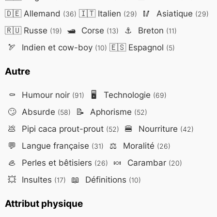
🇩🇪
Allemand
🇮🇹
Italien
🥢
Asiatique
(36)
(29)
(29)
🇷🇺
Russe
🛥️
Corse
⚓
Breton
(19)
(13)
(11)
🏹
Indien et cow-boy
🇪🇸
Espagnol
(10)
(5)
Autre
⚰️
Humour noir
🖥️
Technologie
(91)
(69)
🙄
Absurde
📝
Aphorisme
(58)
(52)
💩
Pipi caca prout-prout
🍔
Nourriture
(52)
(42)
💬
Langue française
⚖️
Moralité
(31)
(26)
🦪
Perles et bêtisiers
🍬
Carambar
(26)
(20)
💥
Insultes
📖
Définitions
(17)
(10)
Attribut physique