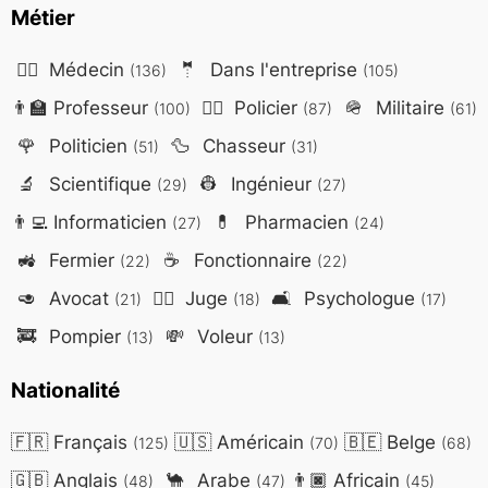
Métier
👨‍⚕️
Médecin
🤵
Dans l'entreprise
(136)
(105)
👨‍🏫
Professeur
👮‍♂️
Policier
🪖
Militaire
(100)
(87)
(61)
🌹
Politicien
🦆
Chasseur
(51)
(31)
🔬
Scientifique
👷
Ingénieur
(29)
(27)
👨‍💻
Informaticien
💊
Pharmacien
(27)
(24)
🚜
Fermier
☕
Fonctionnaire
(22)
(22)
🥑
Avocat
👨‍⚖️
Juge
🛋️
Psychologue
(21)
(18)
(17)
🚒
Pompier
💸
Voleur
(13)
(13)
Nationalité
🇫🇷
Français
🇺🇸
Américain
🇧🇪
Belge
(125)
(70)
(68)
🇬🇧
Anglais
🐪
Arabe
👨🏿
Africain
(48)
(47)
(45)