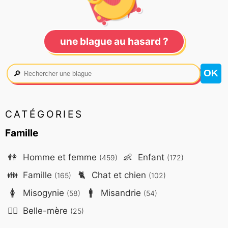
une blague au hasard ?
🔎
CATÉGORIES
Famille
👫
Homme et femme
👶
Enfant
(459)
(172)
👪
Famille
🐈
Chat et chien
(165)
(102)
🚺
Misogynie
🚹
Misandrie
(58)
(54)
🤷‍♀️
Belle-mère
(25)