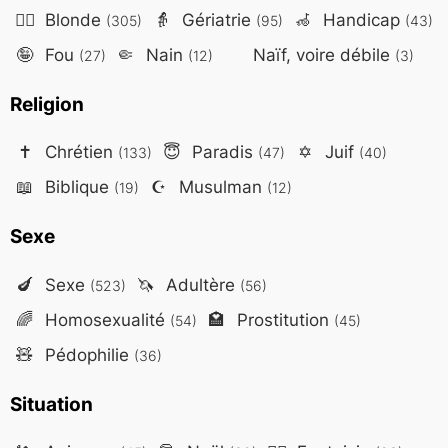
👱‍♀️
Blonde
👵
Gériatrie
🦽
Handicap
(305)
(95)
(43)
🤪
Fou
🤏
Nain
Naïf, voire débile
(27)
(12)
(3)
Religion
✝️
Chrétien
😇
Paradis
✡️
Juif
(133)
(47)
(40)
📖
Biblique
☪️
Musulman
(19)
(12)
Sexe
🍆
Sexe
🦄
Adultère
(523)
(56)
🌈
Homosexualité
🏩
Prostitution
(54)
(45)
🧸
Pédophilie
(36)
Situation