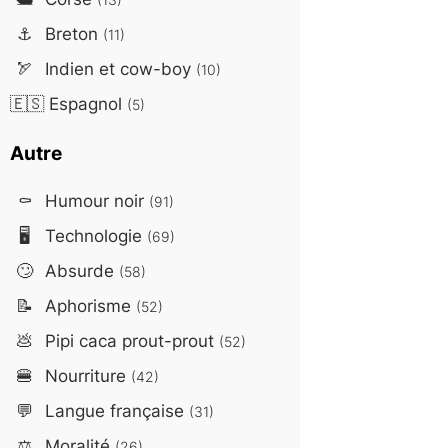
⚓
Breton
(11)
🏹
Indien et cow-boy
(10)
🇪🇸
Espagnol
(5)
Autre
⚰️
Humour noir
(91)
🖥️
Technologie
(69)
🙄
Absurde
(58)
📝
Aphorisme
(52)
💩
Pipi caca prout-prout
(52)
🍔
Nourriture
(42)
💬
Langue française
(31)
⚖️
Moralité
(26)