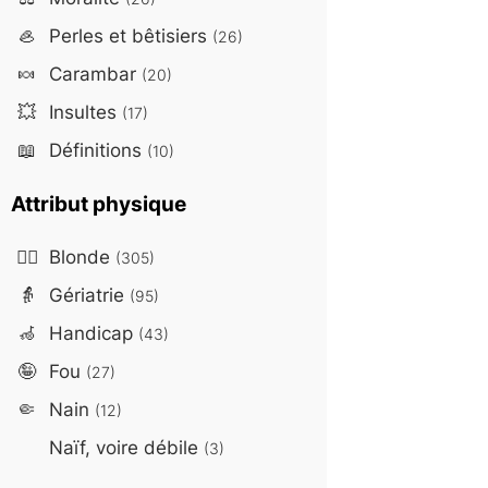
🦪
Perles et bêtisiers
(26)
🍬
Carambar
(20)
💥
Insultes
(17)
📖
Définitions
(10)
Attribut physique
👱‍♀️
Blonde
(305)
👵
Gériatrie
(95)
🦽
Handicap
(43)
🤪
Fou
(27)
🤏
Nain
(12)
Naïf, voire débile
(3)