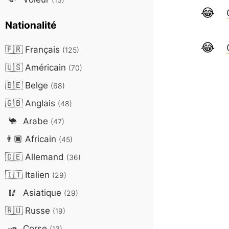
Nationalité
🇫🇷
Français
(125)
🇺🇸
Américain
(70)
🇧🇪
Belge
(68)
🇬🇧
Anglais
(48)
🐪
Arabe
(47)
👨🏿
Africain
(45)
🇩🇪
Allemand
(36)
🇮🇹
Italien
(29)
🥢
Asiatique
(29)
🇷🇺
Russe
(19)
🛥️
Corse
(13)