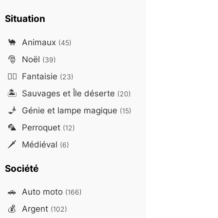
Situation
🐪
Animaux
(45)
🎅
Noël
(39)
🧙‍♂️
Fantaisie
(23)
🏝️
Sauvages et Île déserte
(20)
🧞
Génie et lampe magique
(15)
🦜
Perroquet
(12)
🗡️
Médiéval
(6)
Société
🚗
Auto moto
(166)
💰
Argent
(102)