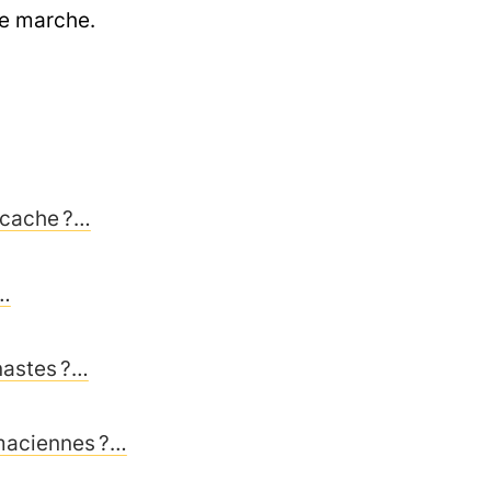
re marche.
-cache ?…
?…
nastes ?…
rmaciennes ?…