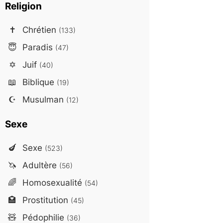
Religion
✝️
Chrétien
(133)
😇
Paradis
(47)
✡️
Juif
(40)
📖
Biblique
(19)
☪️
Musulman
(12)
Sexe
🍆
Sexe
(523)
🦄
Adultère
(56)
🌈
Homosexualité
(54)
🏩
Prostitution
(45)
🧸
Pédophilie
(36)