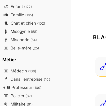
👶
Enfant
(172)
👪
Famille
(165)
🐈
Chat et chien
(102)
🚺
Misogynie
(58)
BLA
🚹
Misandrie
(54)
🤷‍♀️
Belle-mère
(25)
Métier
👨‍⚕️
Médecin
(136)
🤵
Dans l'entreprise
(105)
👨‍🏫
Professeur
(100)
👮‍♂️
Policier
(87)
🪖
Militaire
(61)