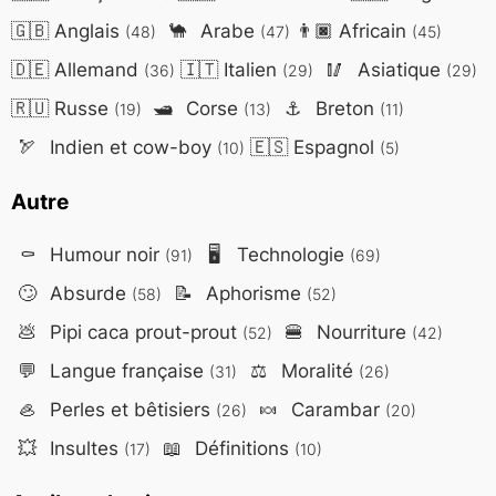
🇬🇧
Anglais
🐪
Arabe
👨🏿
Africain
(48)
(47)
(45)
🇩🇪
Allemand
🇮🇹
Italien
🥢
Asiatique
(36)
(29)
(29)
🇷🇺
Russe
🛥️
Corse
⚓
Breton
(19)
(13)
(11)
🏹
Indien et cow-boy
🇪🇸
Espagnol
(10)
(5)
Autre
⚰️
Humour noir
🖥️
Technologie
(91)
(69)
🙄
Absurde
📝
Aphorisme
(58)
(52)
💩
Pipi caca prout-prout
🍔
Nourriture
(52)
(42)
💬
Langue française
⚖️
Moralité
(31)
(26)
🦪
Perles et bêtisiers
🍬
Carambar
(26)
(20)
💥
Insultes
📖
Définitions
(17)
(10)