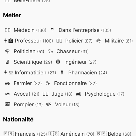
🤷‍♀️
Belle-mère
(25)
Métier
👨‍⚕️
Médecin
🤵
Dans l'entreprise
(136)
(105)
👨‍🏫
Professeur
👮‍♂️
Policier
🪖
Militaire
(100)
(87)
(61)
🌹
Politicien
🦆
Chasseur
(51)
(31)
🔬
Scientifique
👷
Ingénieur
(29)
(27)
👨‍💻
Informaticien
💊
Pharmacien
(27)
(24)
🚜
Fermier
☕
Fonctionnaire
(22)
(22)
🥑
Avocat
👨‍⚖️
Juge
🛋️
Psychologue
(21)
(18)
(17)
🚒
Pompier
💸
Voleur
(13)
(13)
Nationalité
🇫🇷
Français
🇺🇸
Américain
🇧🇪
Belge
(125)
(70)
(68)