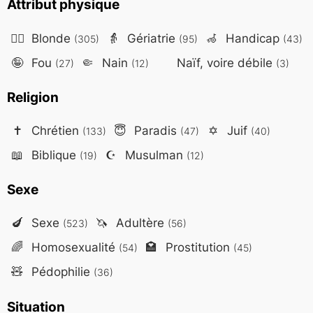
Attribut physique
👱‍♀️
Blonde
👵
Gériatrie
🦽
Handicap
(305)
(95)
(43)
🤪
Fou
🤏
Nain
Naïf, voire débile
(27)
(12)
(3)
Religion
✝️
Chrétien
😇
Paradis
✡️
Juif
(133)
(47)
(40)
📖
Biblique
☪️
Musulman
(19)
(12)
Sexe
🍆
Sexe
🦄
Adultère
(523)
(56)
🌈
Homosexualité
🏩
Prostitution
(54)
(45)
🧸
Pédophilie
(36)
Situation