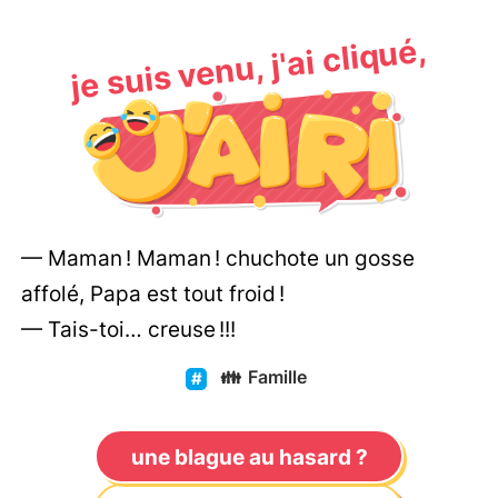
je suis venu, j'ai cliqué,
— Maman ! Maman ! chuchote un gosse
affolé, Papa est tout froid !
— Tais-toi… creuse !!!
👪
Famille
une blague au hasard ?