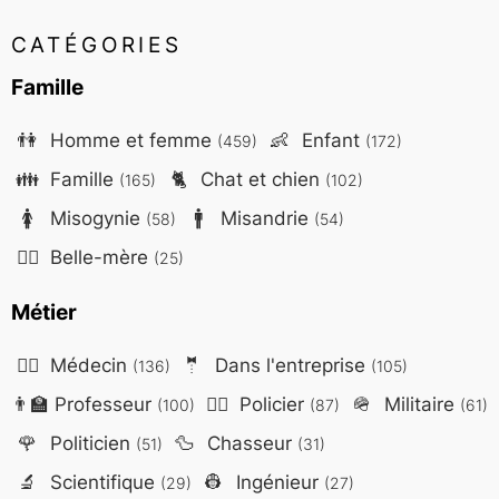
CATÉGORIES
Famille
👫
Homme et femme
👶
Enfant
(459)
(172)
👪
Famille
🐈
Chat et chien
(165)
(102)
🚺
Misogynie
🚹
Misandrie
(58)
(54)
🤷‍♀️
Belle-mère
(25)
Métier
👨‍⚕️
Médecin
🤵
Dans l'entreprise
(136)
(105)
👨‍🏫
Professeur
👮‍♂️
Policier
🪖
Militaire
(100)
(87)
(61)
🌹
Politicien
🦆
Chasseur
(51)
(31)
🔬
Scientifique
👷
Ingénieur
(29)
(27)