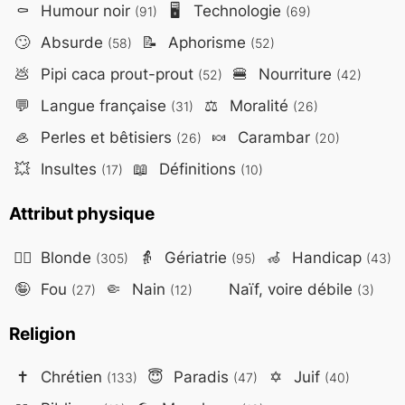
⚰️
Humour noir
🖥️
Technologie
(91)
(69)
🙄
Absurde
📝
Aphorisme
(58)
(52)
💩
Pipi caca prout-prout
🍔
Nourriture
(52)
(42)
💬
Langue française
⚖️
Moralité
(31)
(26)
🦪
Perles et bêtisiers
🍬
Carambar
(26)
(20)
💥
Insultes
📖
Définitions
(17)
(10)
Attribut physique
👱‍♀️
Blonde
👵
Gériatrie
🦽
Handicap
(305)
(95)
(43)
🤪
Fou
🤏
Nain
Naïf, voire débile
(27)
(12)
(3)
Religion
✝️
Chrétien
😇
Paradis
✡️
Juif
(133)
(47)
(40)