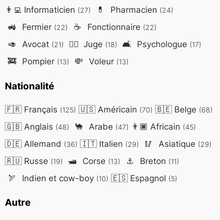
👨‍💻
Informaticien
💊
Pharmacien
(27)
(24)
🚜
Fermier
☕
Fonctionnaire
(22)
(22)
🥑
Avocat
👨‍⚖️
Juge
🛋️
Psychologue
(21)
(18)
(17)
🚒
Pompier
💸
Voleur
(13)
(13)
Nationalité
🇫🇷
Français
🇺🇸
Américain
🇧🇪
Belge
(125)
(70)
(68)
🇬🇧
Anglais
🐪
Arabe
👨🏿
Africain
(48)
(47)
(45)
🇩🇪
Allemand
🇮🇹
Italien
🥢
Asiatique
(36)
(29)
(29)
🇷🇺
Russe
🛥️
Corse
⚓
Breton
(19)
(13)
(11)
🏹
Indien et cow-boy
🇪🇸
Espagnol
(10)
(5)
Autre