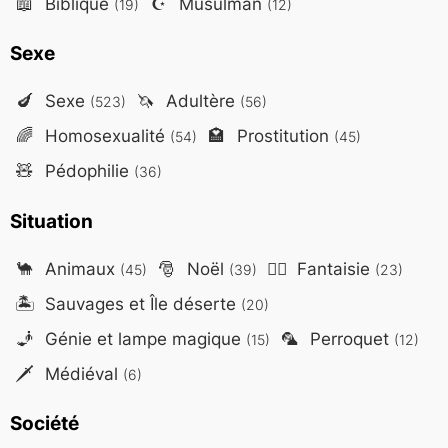
📖
Biblique
☪️
Musulman
(19)
(12)
Sexe
🍆
Sexe
🦄
Adultère
(523)
(56)
🌈
Homosexualité
🏩
Prostitution
(54)
(45)
🧸
Pédophilie
(36)
Situation
🐪
Animaux
🎅
Noël
🧙‍♂️
Fantaisie
(45)
(39)
(23)
🏝️
Sauvages et Île déserte
(20)
🧞
Génie et lampe magique
🦜
Perroquet
(15)
(12)
🗡️
Médiéval
(6)
Société