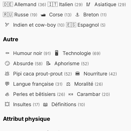
🇩🇪
Allemand
🇮🇹
Italien
🥢
Asiatique
(36)
(29)
(29)
🇷🇺
Russe
🛥️
Corse
⚓
Breton
(19)
(13)
(11)
🏹
Indien et cow-boy
🇪🇸
Espagnol
(10)
(5)
Autre
⚰️
Humour noir
🖥️
Technologie
(91)
(69)
🙄
Absurde
📝
Aphorisme
(58)
(52)
💩
Pipi caca prout-prout
🍔
Nourriture
(52)
(42)
💬
Langue française
⚖️
Moralité
(31)
(26)
🦪
Perles et bêtisiers
🍬
Carambar
(26)
(20)
💥
Insultes
📖
Définitions
(17)
(10)
Attribut physique