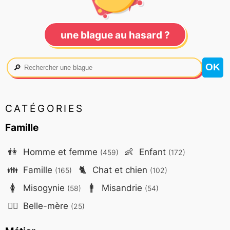
une blague au hasard ?
🔎
CATÉGORIES
Famille
👫
Homme et femme
👶
Enfant
(459)
(172)
👪
Famille
🐈
Chat et chien
(165)
(102)
🚺
Misogynie
🚹
Misandrie
(58)
(54)
🤷‍♀️
Belle-mère
(25)