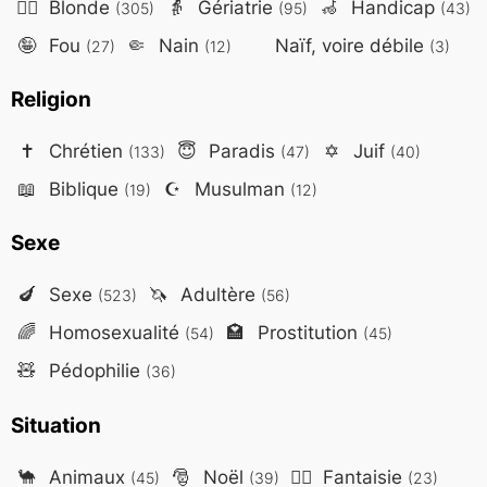
👱‍♀️
Blonde
👵
Gériatrie
🦽
Handicap
(305)
(95)
(43)
🤪
Fou
🤏
Nain
Naïf, voire débile
(27)
(12)
(3)
Religion
✝️
Chrétien
😇
Paradis
✡️
Juif
(133)
(47)
(40)
📖
Biblique
☪️
Musulman
(19)
(12)
Sexe
🍆
Sexe
🦄
Adultère
(523)
(56)
🌈
Homosexualité
🏩
Prostitution
(54)
(45)
🧸
Pédophilie
(36)
Situation
🐪
Animaux
🎅
Noël
🧙‍♂️
Fantaisie
(45)
(39)
(23)