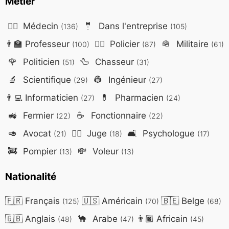
Métier
👨‍⚕️
Médecin
🤵
Dans l'entreprise
(136)
(105)
👨‍🏫
Professeur
👮‍♂️
Policier
🪖
Militaire
(100)
(87)
(61)
🌹
Politicien
🦆
Chasseur
(51)
(31)
🔬
Scientifique
👷
Ingénieur
(29)
(27)
👨‍💻
Informaticien
💊
Pharmacien
(27)
(24)
🚜
Fermier
☕
Fonctionnaire
(22)
(22)
🥑
Avocat
👨‍⚖️
Juge
🛋️
Psychologue
(21)
(18)
(17)
🚒
Pompier
💸
Voleur
(13)
(13)
Nationalité
🇫🇷
Français
🇺🇸
Américain
🇧🇪
Belge
(125)
(70)
(68)
🇬🇧
Anglais
🐪
Arabe
👨🏿
Africain
(48)
(47)
(45)