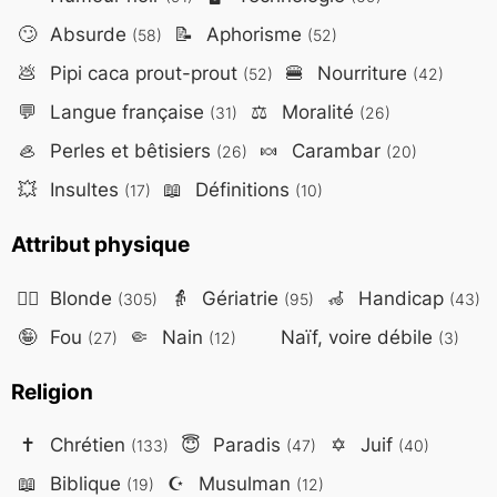
🙄
Absurde
📝
Aphorisme
(58)
(52)
💩
Pipi caca prout-prout
🍔
Nourriture
(52)
(42)
💬
Langue française
⚖️
Moralité
(31)
(26)
🦪
Perles et bêtisiers
🍬
Carambar
(26)
(20)
💥
Insultes
📖
Définitions
(17)
(10)
Attribut physique
👱‍♀️
Blonde
👵
Gériatrie
🦽
Handicap
(305)
(95)
(43)
🤪
Fou
🤏
Nain
Naïf, voire débile
(27)
(12)
(3)
Religion
✝️
Chrétien
😇
Paradis
✡️
Juif
(133)
(47)
(40)
📖
Biblique
☪️
Musulman
(19)
(12)