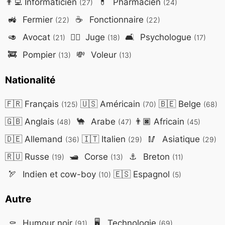
👨‍💻
Informaticien
💊
Pharmacien
(27)
(24)
🚜
Fermier
☕
Fonctionnaire
(22)
(22)
🥑
Avocat
👨‍⚖️
Juge
🛋️
Psychologue
(21)
(18)
(17)
🚒
Pompier
💸
Voleur
(13)
(13)
Nationalité
🇫🇷
Français
🇺🇸
Américain
🇧🇪
Belge
(125)
(70)
(68)
🇬🇧
Anglais
🐪
Arabe
👨🏿
Africain
(48)
(47)
(45)
🇩🇪
Allemand
🇮🇹
Italien
🥢
Asiatique
(36)
(29)
(29)
🇷🇺
Russe
🛥️
Corse
⚓
Breton
(19)
(13)
(11)
🏹
Indien et cow-boy
🇪🇸
Espagnol
(10)
(5)
Autre
⚰️
Humour noir
🖥️
Technologie
(91)
(69)