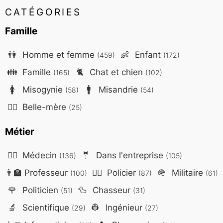
CATÉGORIES
Famille
👫
Homme et femme
👶
Enfant
(459)
(172)
👪
Famille
🐈
Chat et chien
(165)
(102)
🚺
Misogynie
🚹
Misandrie
(58)
(54)
🤷‍♀️
Belle-mère
(25)
Métier
👨‍⚕️
Médecin
🤵
Dans l'entreprise
(136)
(105)
👨‍🏫
Professeur
👮‍♂️
Policier
🪖
Militaire
(100)
(87)
(61)
🌹
Politicien
🦆
Chasseur
(51)
(31)
🔬
Scientifique
👷
Ingénieur
(29)
(27)