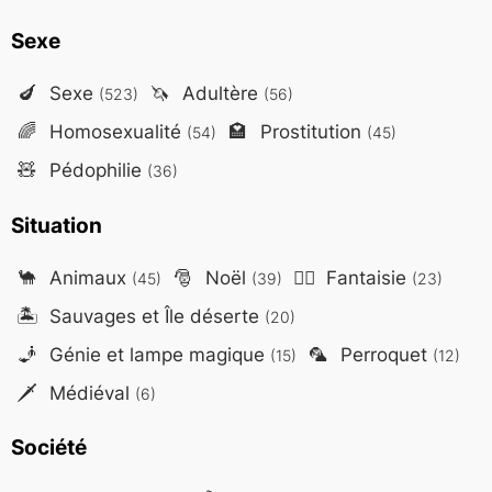
Sexe
🍆
Sexe
🦄
Adultère
(523)
(56)
🌈
Homosexualité
🏩
Prostitution
(54)
(45)
🧸
Pédophilie
(36)
Situation
🐪
Animaux
🎅
Noël
🧙‍♂️
Fantaisie
(45)
(39)
(23)
🏝️
Sauvages et Île déserte
(20)
🧞
Génie et lampe magique
🦜
Perroquet
(15)
(12)
🗡️
Médiéval
(6)
Société