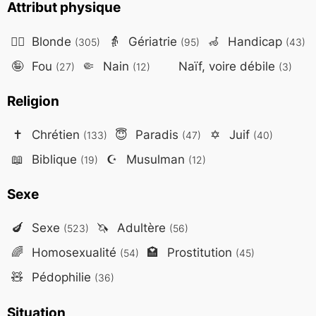
Attribut physique
👱‍♀️
Blonde
👵
Gériatrie
🦽
Handicap
(305)
(95)
(43)
🤪
Fou
🤏
Nain
Naïf, voire débile
(27)
(12)
(3)
Religion
✝️
Chrétien
😇
Paradis
✡️
Juif
(133)
(47)
(40)
📖
Biblique
☪️
Musulman
(19)
(12)
Sexe
🍆
Sexe
🦄
Adultère
(523)
(56)
🌈
Homosexualité
🏩
Prostitution
(54)
(45)
🧸
Pédophilie
(36)
Situation