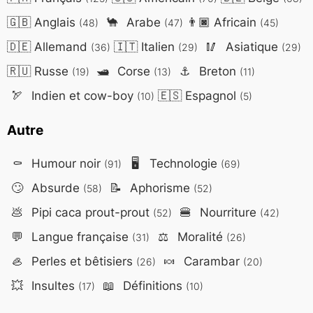
🇬🇧
Anglais
🐪
Arabe
👨🏿
Africain
(48)
(47)
(45)
🇩🇪
Allemand
🇮🇹
Italien
🥢
Asiatique
(36)
(29)
(29)
🇷🇺
Russe
🛥️
Corse
⚓
Breton
(19)
(13)
(11)
🏹
Indien et cow-boy
🇪🇸
Espagnol
(10)
(5)
Autre
⚰️
Humour noir
🖥️
Technologie
(91)
(69)
🙄
Absurde
📝
Aphorisme
(58)
(52)
💩
Pipi caca prout-prout
🍔
Nourriture
(52)
(42)
💬
Langue française
⚖️
Moralité
(31)
(26)
🦪
Perles et bêtisiers
🍬
Carambar
(26)
(20)
💥
Insultes
📖
Définitions
(17)
(10)