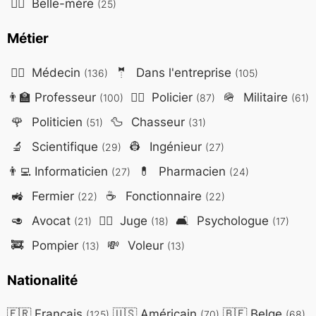
🤷‍♀️
Belle-mère
(25)
Métier
👨‍⚕️
Médecin
🤵
Dans l'entreprise
(136)
(105)
👨‍🏫
Professeur
👮‍♂️
Policier
🪖
Militaire
(100)
(87)
(61)
🌹
Politicien
🦆
Chasseur
(51)
(31)
🔬
Scientifique
👷
Ingénieur
(29)
(27)
👨‍💻
Informaticien
💊
Pharmacien
(27)
(24)
🚜
Fermier
☕
Fonctionnaire
(22)
(22)
🥑
Avocat
👨‍⚖️
Juge
🛋️
Psychologue
(21)
(18)
(17)
🚒
Pompier
💸
Voleur
(13)
(13)
Nationalité
🇫🇷
Français
🇺🇸
Américain
🇧🇪
Belge
(125)
(70)
(68)