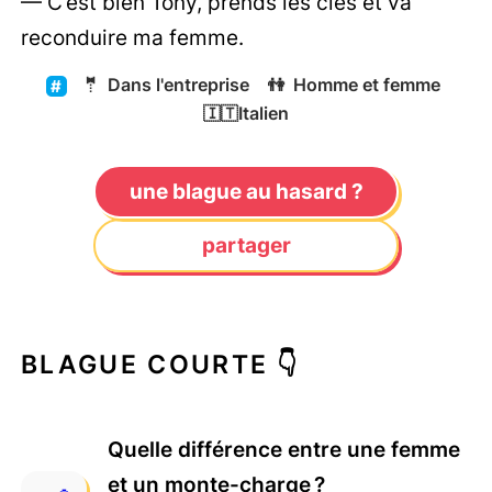
— C’est bien Tony, prends les clés et va
reconduire ma femme.
🤵
Dans l'entreprise
👫
Homme et femme
🇮🇹
Italien
une blague au hasard ?
partager
BLAGUE COURTE 👇
Quelle différence entre une femme
et un monte-charge ?