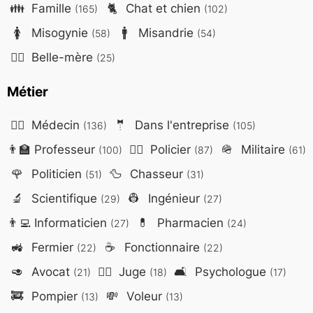
👪
Famille
🐈
Chat et chien
(165)
(102)
🚺
Misogynie
🚹
Misandrie
(58)
(54)
🤷‍♀️
Belle-mère
(25)
Métier
👨‍⚕️
Médecin
🤵
Dans l'entreprise
(136)
(105)
👨‍🏫
Professeur
👮‍♂️
Policier
🪖
Militaire
(100)
(87)
(61)
🌹
Politicien
🦆
Chasseur
(51)
(31)
🔬
Scientifique
👷
Ingénieur
(29)
(27)
👨‍💻
Informaticien
💊
Pharmacien
(27)
(24)
🚜
Fermier
☕
Fonctionnaire
(22)
(22)
🥑
Avocat
👨‍⚖️
Juge
🛋️
Psychologue
(21)
(18)
(17)
🚒
Pompier
💸
Voleur
(13)
(13)