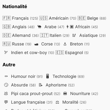
Nationalité
🇫🇷
Français
🇺🇸
Américain
🇧🇪
Belge
(125)
(70)
(68)
🇬🇧
Anglais
🐪
Arabe
👨🏿
Africain
(48)
(47)
(45)
🇩🇪
Allemand
🇮🇹
Italien
🥢
Asiatique
(36)
(29)
(29)
🇷🇺
Russe
🛥️
Corse
⚓
Breton
(19)
(13)
(11)
🏹
Indien et cow-boy
🇪🇸
Espagnol
(10)
(5)
Autre
⚰️
Humour noir
🖥️
Technologie
(91)
(69)
🙄
Absurde
📝
Aphorisme
(58)
(52)
💩
Pipi caca prout-prout
🍔
Nourriture
(52)
(42)
💬
Langue française
⚖️
Moralité
(31)
(26)