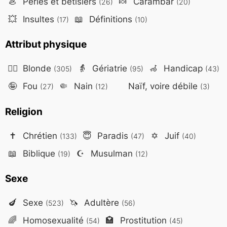
🦪
Perles et bêtisiers
🍬
Carambar
(26)
(20)
💥
Insultes
📖
Définitions
(17)
(10)
Attribut physique
👱‍♀️
Blonde
👵
Gériatrie
🦽
Handicap
(305)
(95)
(43)
🤪
Fou
🤏
Nain
Naïf, voire débile
(27)
(12)
(3)
Religion
✝️
Chrétien
😇
Paradis
✡️
Juif
(133)
(47)
(40)
📖
Biblique
☪️
Musulman
(19)
(12)
Sexe
🍆
Sexe
🦄
Adultère
(523)
(56)
🌈
Homosexualité
🏩
Prostitution
(54)
(45)