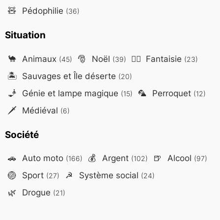
🧸
Pédophilie
(36)
Situation
🐪
Animaux
🎅
Noël
🧙‍♂️
Fantaisie
(45)
(39)
(23)
🏝️
Sauvages et Île déserte
(20)
🧞
Génie et lampe magique
🦜
Perroquet
(15)
(12)
🗡️
Médiéval
(6)
Société
🚗
Auto moto
💰
Argent
🍺
Alcool
(166)
(102)
(97)
🏐
Sport
☭
Système social
(27)
(24)
🌿
Drogue
(21)