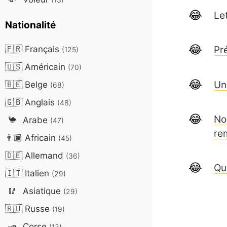
Le
Nationalité
🇫🇷
Français
Pr
(125)
🇺🇸
Américain
(70)
Un
🇧🇪
Belge
(68)
🇬🇧
Anglais
(48)
No
🐪
Arabe
(47)
re
👨🏿
Africain
(45)
🇩🇪
Allemand
(36)
Qu
🇮🇹
Italien
(29)
🥢
Asiatique
(29)
🇷🇺
Russe
(19)
🛥️
Corse
(13)