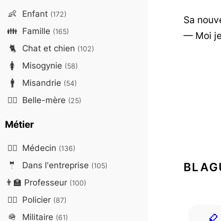
👶
Enfant
(172)
Sa nouve
👪
Famille
(165)
— Moi je 
🐈
Chat et chien
(102)
🚺
Misogynie
(58)
🚹
Misandrie
(54)
🤷‍♀️
Belle-mère
(25)
Métier
👨‍⚕️
Médecin
(136)
🤵
Dans l'entreprise
BLAG
(105)
👨‍🏫
Professeur
(100)
👮‍♂️
Policier
(87)
🪖
Militaire
(61)