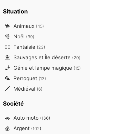
Situation
🐪
Animaux
(45)
🎅
Noël
(39)
🧙‍♂️
Fantaisie
(23)
🏝️
Sauvages et Île déserte
(20)
🧞
Génie et lampe magique
(15)
🦜
Perroquet
(12)
🗡️
Médiéval
(6)
Société
🚗
Auto moto
(166)
💰
Argent
(102)