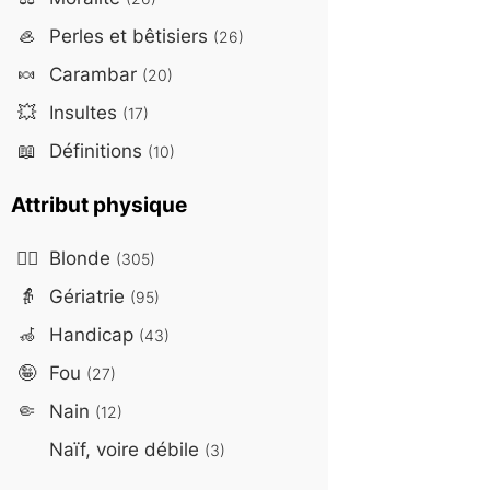
🦪
Perles et bêtisiers
(26)
🍬
Carambar
(20)
💥
Insultes
(17)
📖
Définitions
(10)
Attribut physique
👱‍♀️
Blonde
(305)
👵
Gériatrie
(95)
🦽
Handicap
(43)
🤪
Fou
(27)
🤏
Nain
(12)
Naïf, voire débile
(3)