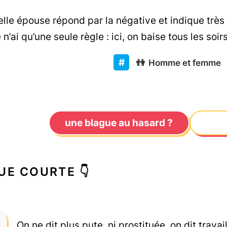
lle épouse répond par la négative et indique trè
n’ai qu’une seule règle : ici, on baise tous les soir
👫
Homme et femme
une blague au hasard ?
UE COURTE 👇
On ne dit plus pute, ni prostituée, on dit trava