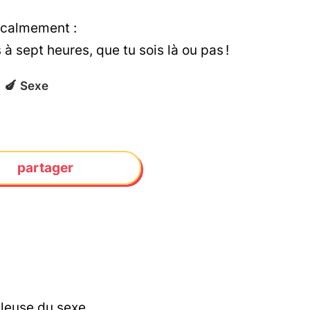
s calmement :
s à sept heures, que tu sois là ou pas !
🍆
Sexe
partager
illeuse du sexe.