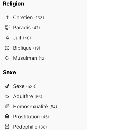
Religion
✝️
Chrétien
(133)
😇
Paradis
(47)
✡️
Juif
(40)
📖
Biblique
(19)
☪️
Musulman
(12)
Sexe
🍆
Sexe
(523)
🦄
Adultère
(56)
🌈
Homosexualité
(54)
🏩
Prostitution
(45)
🧸
Pédophilie
(36)