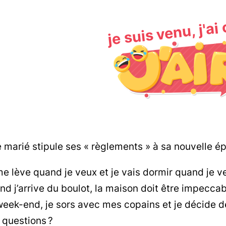
je suis venu, j'ai
 marié stipule ses « règlements » à sa nouvelle ép
e lève quand je veux et je vais dormir quand je ve
d j’arrive du boulot, la maison doit être impecca
eek-end, je sors avec mes copains et je décide de l
 questions ?