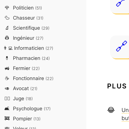
🌹
Politicien
(51)
🦆
Chasseur
(31)
🔬
Scientifique
(29)
👷
Ingénieur
(27)
👨‍💻
Informaticien
(27)
💊
Pharmacien
(24)
🚜
Fermier
(22)
☕
Fonctionnaire
(22)
PLUS
🥑
Avocat
(21)
👨‍⚖️
Juge
(18)
🛋️
Psychologue
(17)
Un
bu
🚒
Pompier
(13)
💸
Voleur
(13)