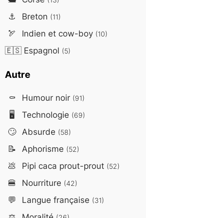
⚓
Breton
(11)
🏹
Indien et cow-boy
(10)
🇪🇸
Espagnol
(5)
Autre
⚰️
Humour noir
(91)
🖥️
Technologie
(69)
🙄
Absurde
(58)
📝
Aphorisme
(52)
💩
Pipi caca prout-prout
(52)
🍔
Nourriture
(42)
💬
Langue française
(31)
⚖️
Moralité
(26)