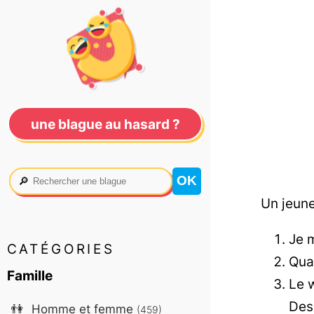
une blague au hasard ?
🔎
Un jeune
Je m
CATÉGORIES
Quan
Famille
Le w
Des
👫
Homme et femme
(459)